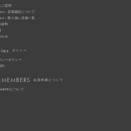
るご質問
IMA』定期購読について
IMA』取り扱い店舗一覧
体資料
報
合わせ
cies
ポリシー
バシーポリシー
規約
 MEMBERS
会員特典について
EMBERSについて