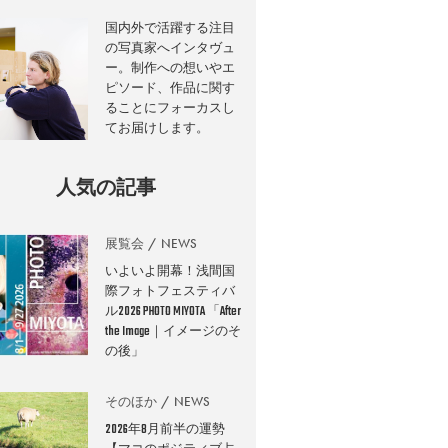
国内外で活躍する注目
の写真家へインタヴュ
ー。制作への想いやエ
ピソード、作品に関す
ることにフォーカスし
てお届けします。
人気の記事
展覧会
NEWS
いよいよ開幕！浅間国
際フォトフェスティバ
ル2026 PHOTO MIYOTA 「After
the Image｜イメージのそ
の後」
そのほか
NEWS
2026年8月前半の運勢