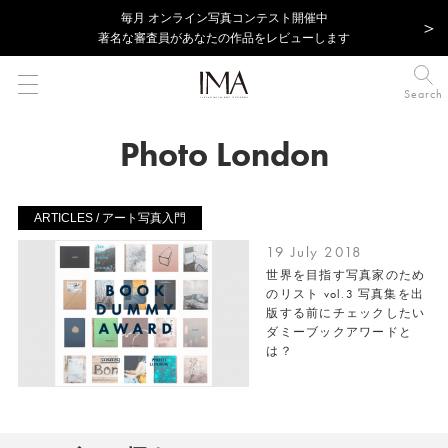
毎⽉ オンライン写真コンテスト開催中
著名な審査員があなたの作品をレビューします
Search
Photo London
ARTICLES / アート写真入門
19 July 2018
世界を目指す写真家のため
のリスト vol.3 写真集を出
版する前にチェックしたい
ダミーブックアワードと
は？