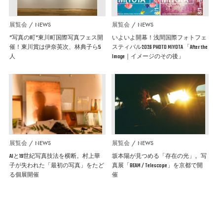
展覧会
NEWS
展覧会
NEWS
”写真の町”東川町国際写真フェス開
いよいよ開幕！浅間国際フォトフェ
催！東川賞は伊奈英次、林典子ら5
スティバル2026 PHOTO MIYOTA 「After the
人
Image｜イメージのその後」
展覧会
NEWS
展覧会
NEWS
AIと19世紀写真技法を横断。村上華
坂本陽が見つめる「存在の光」。写
子が失われた「最初の写真」をたど
真展「BEAM / Telescope」を京都で開
る個展開催
催