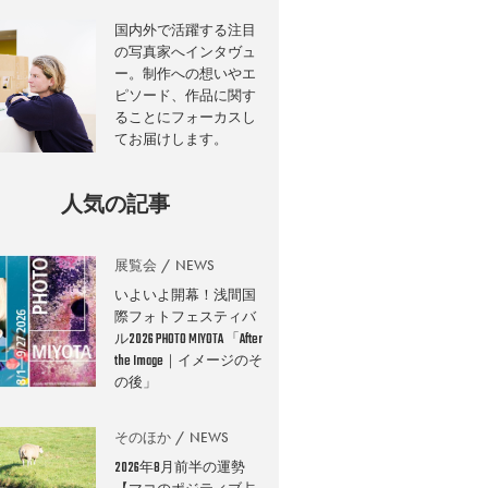
国内外で活躍する注目
の写真家へインタヴュ
ー。制作への想いやエ
ピソード、作品に関す
ることにフォーカスし
てお届けします。
人気の記事
展覧会
NEWS
いよいよ開幕！浅間国
際フォトフェスティバ
ル2026 PHOTO MIYOTA 「After
the Image｜イメージのそ
の後」
そのほか
NEWS
2026年8月前半の運勢