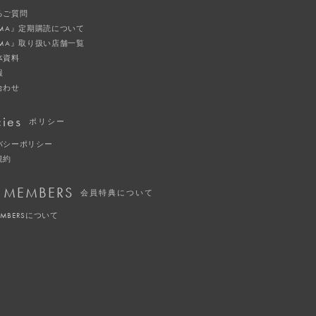
るご質問
IMA』定期購読について
IMA』取り扱い店舗一覧
体資料
報
合わせ
cies
ポリシー
バシーポリシー
規約
 MEMBERS
会員特典について
EMBERSについて