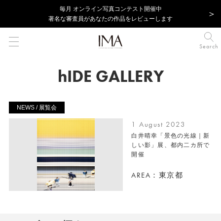
毎⽉ オンライン写真コンテスト開催中
著名な審査員があなたの作品をレビューします
Search
hIDE GALLERY
NEWS / 展覧会
1 August 2023
白井晴幸「景色の光線｜新
しい影」展、都内二カ所で
開催
AREA：東京都