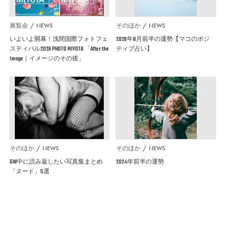
展覧会
NEWS
そのほか
NEWS
いよいよ開幕！浅間国際フォトフェ
2026年8月前半の運勢【マコのポジ
スティバル2026 PHOTO MIYOTA 「After the
ティブ占い】
Image｜イメージのその後」
そのほか
NEWS
そのほか
NEWS
GW中に読み返したい写真集まとめ
2024年前半の運勢
「ヌード」5選