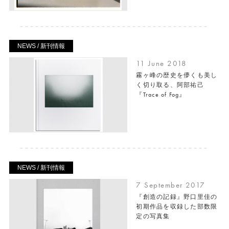
NEWS / 新刊情報
11 June 2018
霧ヶ峰の歴史を儚くも美し
く切り取る、阿部祐己
『Trace of Fog』
NEWS / 新刊情報
7 September 2017
『創造の記録』野口里佳の
初期作品を収録した部数限
定の写真集