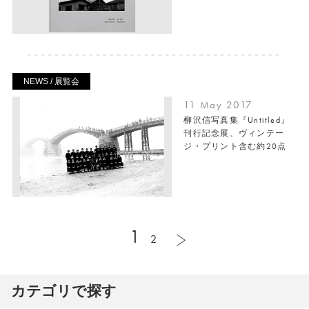
NEWS / 展覧会
11 May 2017
柳沢信写真集『Untitled』
刊行記念展、ヴィンテー
ジ・プリント含む約20点
1
2
カテゴリで探す