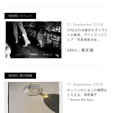
NEWS / イベント
21 September 2018
20以上の出版社＆ギャラリ
ーが参加、アートブックフ
ェア「写真集飲み会」
AREA：東京都
NEWS / 新刊情報
11 September 2018
ロンドンのいまこの瞬間を
とらえる、草野庸子
『Across the Sea』