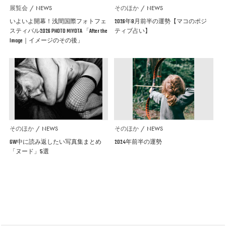
展覧会
NEWS
そのほか
NEWS
いよいよ開幕！浅間国際フォトフェ
2026年8月前半の運勢【マコのポジ
スティバル2026 PHOTO MIYOTA 「After the
ティブ占い】
Image｜イメージのその後」
そのほか
NEWS
そのほか
NEWS
GW中に読み返したい写真集まとめ
2024年前半の運勢
「ヌード」5選