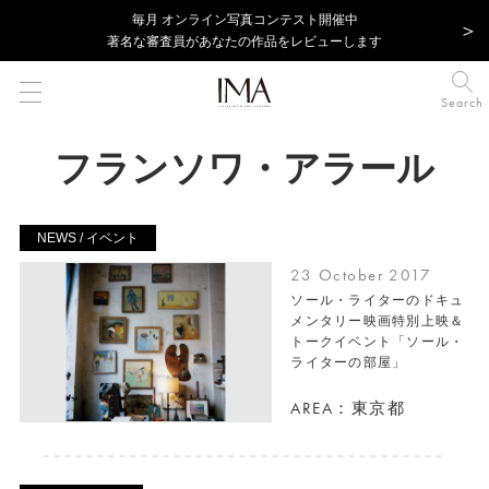
毎⽉ オンライン写真コンテスト開催中
著名な審査員があなたの作品をレビューします
Search
フランソワ・アラール
NEWS / イベント
23 October 2017
ソール・ライターのドキュ
メンタリー映画特別上映＆
トークイベント「ソール・
ライターの部屋」
AREA：東京都