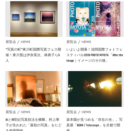
展覧会
NEWS
展覧会
NEWS
”写真の町”東川町国際写真フェス開
いよいよ開幕！浅間国際フォトフェ
催！東川賞は伊奈英次、林典子ら5
スティバル2026 PHOTO MIYOTA 「After the
人
Image｜イメージのその後」
展覧会
NEWS
展覧会
NEWS
AIと19世紀写真技法を横断。村上華
坂本陽が見つめる「存在の光」。写
子が失われた「最初の写真」をたど
真展「BEAM / Telescope」を京都で開