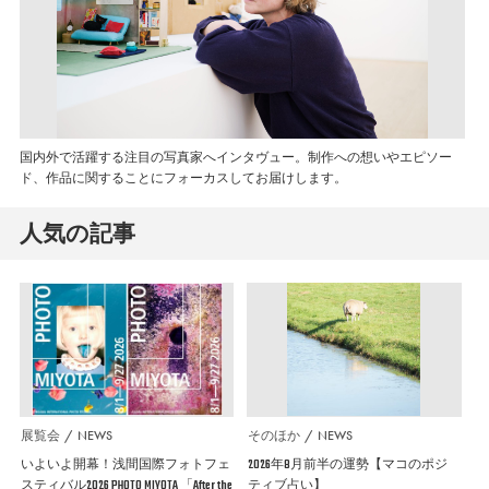
国内外で活躍する注目の写真家へインタヴュー。制作への想いやエピソー
ド、作品に関することにフォーカスしてお届けします。
人気の記事
展覧会
NEWS
そのほか
NEWS
いよいよ開幕！浅間国際フォトフェ
2026年8月前半の運勢【マコのポジ
スティバル2026 PHOTO MIYOTA 「After the
ティブ占い】