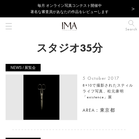
毎⽉ オンライン写真コンテスト開催中
著名な審査員があなたの作品をレビューします
Search
スタジオ35分
NEWS / 展覧会
5 October 2017
8×10で撮影されたスティル
ライフ写真、松元康明
「existence」展
AREA：東京都