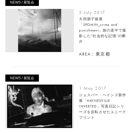
NEWS / 展覧会
3 July 2017
大同朋子個展
「SPOMIN_crime and
punishment」旅の道中で撮
影した“社会的な記憶”の断
片
AREA：東京都
NEWS / 展覧会
1 May 2017
ジェスパー・ヘインズ新作
展「HAYNESVILLE
INVERTED」写真日記シリ
ーズを反転させたユニーク
プリント