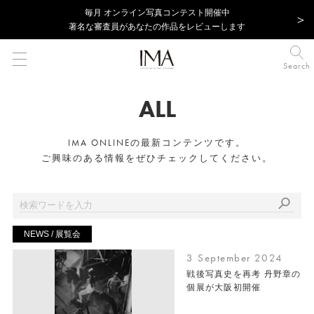
毎⽉ オンライン写真コンテスト開催中
著名な審査員があなたの作品をレビューします
Search
ALL
IMA ONLINEの最新コンテンツです。
ご興味のある情報をぜひチェックしてください。
NEWS / 展覧会
3 September 2024
戦後写真史を再考 丹野章の
個展が大阪初開催