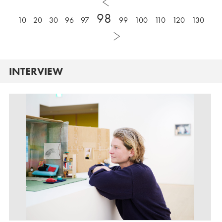
98
10
20
30
96
97
99
100
110
120
130
INTERVIEW