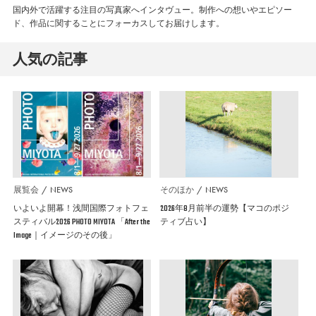
国内外で活躍する注目の写真家へインタヴュー。制作への想いやエピソー
ド、作品に関することにフォーカスしてお届けします。
人気の記事
展覧会
NEWS
そのほか
NEWS
いよいよ開幕！浅間国際フォトフェ
2026年8月前半の運勢【マコのポジ
スティバル2026 PHOTO MIYOTA 「After the
ティブ占い】
Image｜イメージのその後」