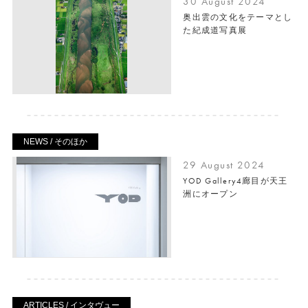
30 August 2024
奥出雲の文化をテーマとし
た紀成道写真展
NEWS / そのほか
29 August 2024
YOD Gallery4廊目が天王
洲にオープン
ARTICLES / インタヴュー