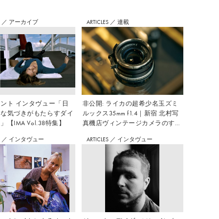
S
／
アーカイブ
ARTICLES
／
連載
ント インタヴュー「日
非公開: ライカの超希少名玉ズミ
さな気づきがもたらすダイ
ルックス35mm f1.4｜新宿 北村写
【IMA Vol.38特集】
真機店ヴィンテージカメラのすす
め Vol.7
S
／
インタヴュー
ARTICLES
／
インタヴュー