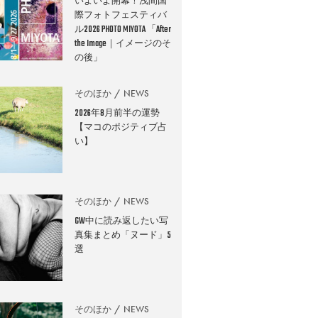
いよいよ開幕！浅間国
際フォトフェスティバ
ル2026 PHOTO MIYOTA 「After
the Image｜イメージのそ
の後」
そのほか
NEWS
2026年8月前半の運勢
【マコのポジティブ占
い】
そのほか
NEWS
GW中に読み返したい写
真集まとめ「ヌード」5
選
そのほか
NEWS