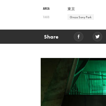
AREA
東京
TAGS
Ginza Sony Park
Share