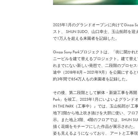
2025年1月のグランドオープンに向けてGinza
スト、 SHUN SUDO、山口幸士、玉山拓郎を迎えた
で1万人を超える来園者を記録した。
Ginza Sony Parkプロジェクトは、「街
ニービルを建て替えるプロジェクト。建て替え
れまでにない新しい発想で、二段階のプロセス
途中（2018年8月～2021年9月）を公園に
約3年間で854万人もの来園者を記録した。
その後、第二段階として解体・新築工事を再開し、2
Park」を竣工、2025年1月にいよいよグラ
IN THE PARK（工事中）』では、玉山拓郎が 工
地下2階から地上吹き抜けを大胆に使い、フロ
示。また地上3階、4階のフロアでは、SHUN SU
描く花畑をモチーフにした作品が展示された。
姿も見えるようになっており、 アートと工事