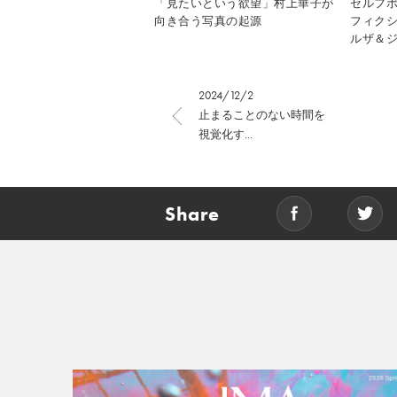
「見たいという欲望」村上華子が
セルフ
向き合う写真の起源
フィク
ルザ＆ジ
2024/12/2
止まることのない時間を
視覚化す...
Share