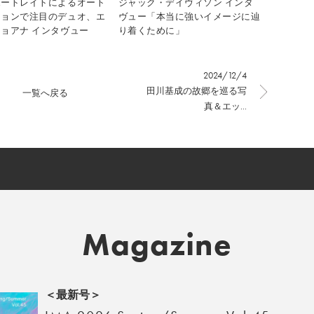
ポートレイトによるオート
ジャック・デイヴィソン インタ
ションで注目のデュオ、エ
ヴュー「本当に強いイメージに辿
ョアナ インタヴュー
り着くために」
2024/12/4
田川基成の故郷を巡る写
一覧へ戻る
真＆エッ...
Magazine
＜最新号＞