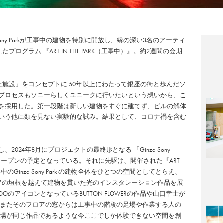
 Sony Parkが工事中の建物を特別に開放し、縁の深い3名のアーティ
プログラム 『ART IN THE PARK（工事中）』。約2週間の会期
に開かれた施設」をコンセプトに 50年以上にわたって銀座の街と歩んだソ
プロセスもソニーらしくユニークに行いたいという想いから、こ
を採用した。第一段階は新しい建物をすぐに建てず、ビルの解体
するという他に類を見ない実験的な試み。結果として、コロナ禍を含む
024年8月にプロジェクトの最終形となる 「Ginza Sony
ンドオープンの予定となっている。それに先駆け、開催された『ART
事中のGinza Sony Park の建物全体をひとつの空間としてとらえ、
アの垣根を越えて建物を貫いた光のインスタレーション作品を展
DOのアイコンとなっているBUTTON FLOWERの作品や山口幸士が
 またそのフロアの窓からは工事中の階段の足場や作業する人の
現場が同じ作品であるような今ここでしか体験できない空間を創