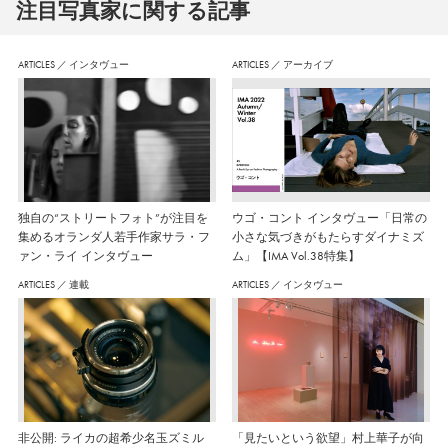
注⽬写真家に関する記事
ARTICLES
／
インタヴュー
ARTICLES
／
アーカイブ
独自の“ストリートフォト”が注目を
ウゴ・コント インタヴュー「日常の
集めるオランダ人若手作家サラ・フ
小さな気づきがもたらすダイナミズ
ァン・ライ インタヴュー
ム」【IMA Vol.38特集】
ARTICLES
／
連載
ARTICLES
／
インタヴュー
非公開: ライカの超希少名玉ズミル
「見たいという欲望」村上華子が向