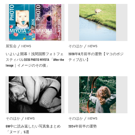
展覧会
NEWS
そのほか
NEWS
いよいよ開幕！浅間国際フォトフェ
2026年8月前半の運勢【マコのポジ
スティバル2026 PHOTO MIYOTA 「After the
ティブ占い】
Image｜イメージのその後」
そのほか
NEWS
そのほか
NEWS
GW中に読み返したい写真集まとめ
2024年前半の運勢
「ヌード」5選