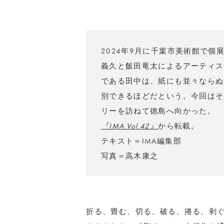
2024年9月に千葉市美術館で個
義久と飯田竜太によるアーティスト テ
である田中は、紙にも並々ならぬ
別できるほどだという。今回はそ
リーを訪ねて徳島へ向かった。
『IMA Vol.42』
から転載。
テキスト＝IMA編集部
写真＝高木康之
折る、畳む、切る、破る、捲る、剥