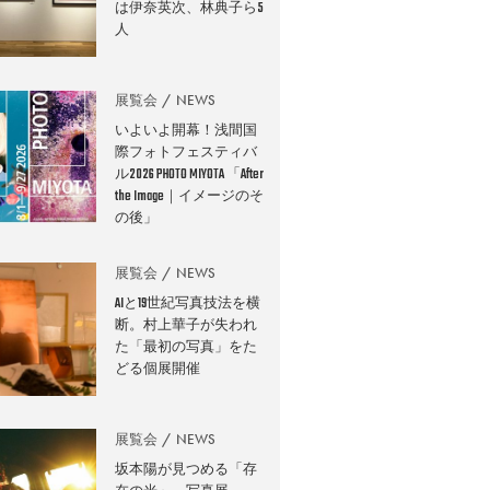
は伊奈英次、林典子ら5
人
展覧会
NEWS
いよいよ開幕！浅間国
際フォトフェスティバ
ル2026 PHOTO MIYOTA 「After
the Image｜イメージのそ
の後」
展覧会
NEWS
AIと19世紀写真技法を横
断。村上華子が失われ
た「最初の写真」をた
どる個展開催
展覧会
NEWS
坂本陽が見つめる「存