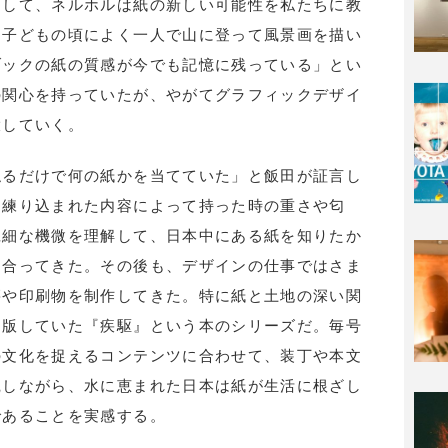
通して、ネルホルは紙の新しい可能性を私たちに教
「子どもの頃によく一人で山に登って風景画を描い
ブックの紙の質感が今でも記憶に残っている」とい
の関心を持っていたが、やがてグラフィックデザイ
大していく。
触るだけで何の紙かを当てていた」と飯田が証言し
、練り込まれた内容によって持った時の重さや匂
繊細な機微を理解して、日本中にある紙を知りたか
き合ってきた。その後も、デザインの仕事ではさま
籍や印刷物を制作してきた。特に紙と土地の深い関
出版していた『疾駆』という本のシリーズだ。毎号
の文化を捉えるコンテンツに合わせて、装丁や本文
践しながら、水に恵まれた日本は紙が生活に根ざし
であることを実感する。