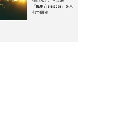
在の光」。写真展
「BEAM / Telescope」を京
都で開催