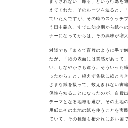
まりされない「彫る」という行為を
えてくれた。そのルーツを辿ると、
ていたんですが、その時のスケッチ
う田中義久。すでに幼少期から紙へ
ナーになってからは、その興味が増
対談でも「まるで盲牌のように手で
たが、「紙の表面には質感があって
い、しなやかさも違う。そういった
ったから」と、絶えず貪欲に紙と向
ざまな紙を扱って、数えきれない書
係性を知ることになったのが、自費
テーマとなる地域を選び、その土地
用紙にその土地の紙を使うことを実
ていて、その種類も桁外れに多い国