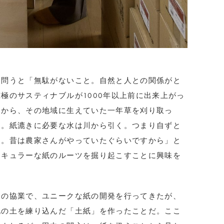
を問うと「無駄がないこと。自然と人との関係がと
極のサスティナブルが1000年以上前に出来上がっ
すから、その地域に生えていた一年草を刈り取っ
け。紙漉きに必要な水は川から引く。つまり自ずと
す。昔は農家さんがやっていたぐらいですから」と
ナキュラーな紙のルーツを掘り起こすことに興味を
との協業で、ユニークな紙の開発を行ってきたが、
地の土を練り込んだ「土紙」を作ったことだ。ここ