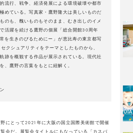
的流行、戦争、経済発展による環境破壊や都市
極めている。写真家・鷹野隆大は美しいものだ
ものも、醜いものもそのまま、むき出しのイメ
で活躍を続ける鷹野の個展「総合開館30周年
の日常を生きのびるためにー」が恵比寿の東京都写
。セクシュアリティをテーマとしたものから、
軌跡を概観する作品が展示されている。現代社
を、鷹野の言葉をもとに紐解く。
ン
野にとって2021年に大阪の国立国際美術館で開催
展覧会だ。展覧会タイトルにもなっている「カスバ