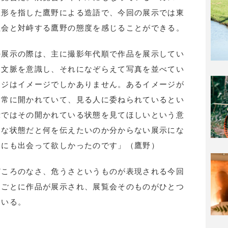
数形を指した鷹野による造語で、今回の展示では東
社会と対峙する鷹野の態度を感じることができる。
の展示の際は、主に撮影年代順で作品を展示してい
は文脈を意識し、それになぞらえて写真を並べてい
ージはイメージでしかありません。あるイメージが
は常に開かれていて、見る人に委ねられているとい
示ではその開かれている状態を見てほしいという意
うな状態だと何を伝えたいのか分からない展示にな
さにも出会って欲しかったのです」（鷹野）
どころのなさ、危うさというものが表現される今回
マごとに作品が展示され、展覧会そのものがひとつ
ている。