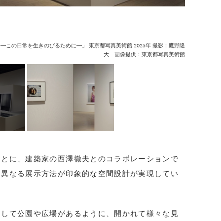
―この日常を生きのびるために―」 東京都写真美術館 2025年 撮影：鷹野隆
大 画像提供：東京都写真美術館
もとに、建築家の西澤徹夫とのコラボレーションで
に異なる展示方法が印象的な空間設計が実現してい
として公園や広場があるように、開かれて様々な見