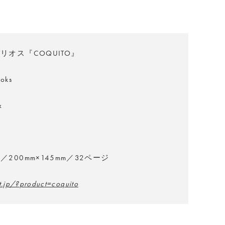
リオス『COQUITO』
oks
x
200mm×145mm／32ページ
t.jp/?product=coquito