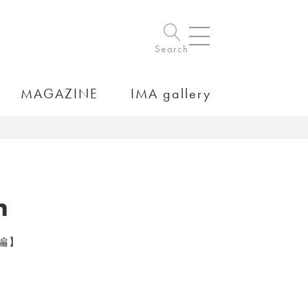
Search
MAGAZINE
IMA gallery
h
編】