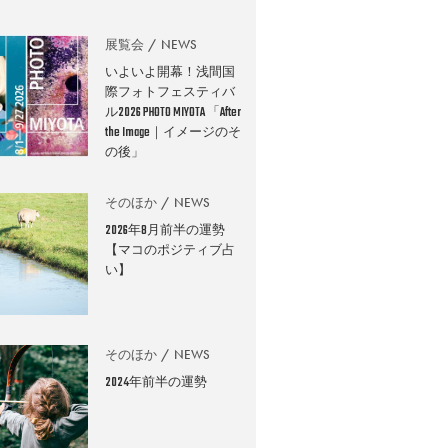
展覧会
NEWS
いよいよ開幕！浅間国
際フォトフェスティバ
ル2026 PHOTO MIYOTA 「After
the Image｜イメージのそ
の後」
そのほか
NEWS
2026年8月前半の運勢
【マコのポジティブ占
い】
そのほか
NEWS
2024年前半の運勢