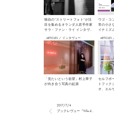
独自の“ストリートフォト”が注
ウゴ・コ
目を集めるオランダ人若手作家
常の小さ
サラ・ファン・ライ インタヴュ
イナミズム」
ー
集】
ARTICLES
／
インタヴュー
ARTICLES
「見たいという欲望」村上華子
セルフポ
が向き合う写真の起源
トフィク
オ、エル
ュー
2017/7/4
ブックレヴュー『Ville d...