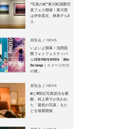
”写真の町”東川町国際写
真フェス開催！東川賞
は伊奈英次、林典子ら5
人
展覧会
NEWS
いよいよ開幕！浅間国
際フォトフェスティバ
ル2026 PHOTO MIYOTA 「After
the Image｜イメージのそ
の後」
展覧会
NEWS
AIと19世紀写真技法を横
断。村上華子が失われ
た「最初の写真」をた
どる個展開催