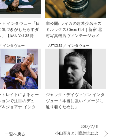
ント インタヴュー「日
非公開: ライカの超希少名玉ズ
な気づきがもたらすダ
ミルックス35mm f1.4｜新宿 北
【IMA Vol.38特
村写真機店ヴィンテージカメラ
のすすめ Vol.7
／
インタヴュー
ARTICLES
／
インタヴュー
ートレイトによるオー
ジャック・デイヴィソン インタ
ションで注目のデュ
ヴュー「本当に強いイメージに
ザ＆ジョアナ インタヴ
辿り着くために」
2017/7/11
小山泰介と川島崇志によ
一覧へ戻る