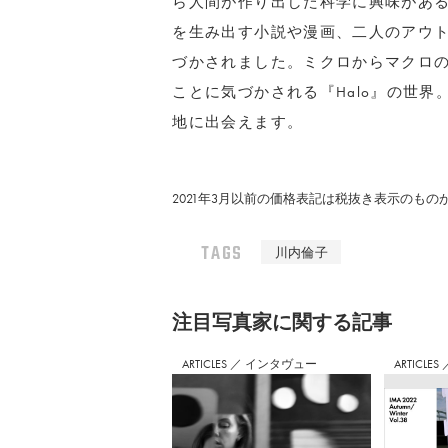
ら人間が作り出した科学に興味があ
を生み出す小説や漫画、二人のアウ
づかされました。ミクロからマクロ
ことに気づかされる『Halo』の世
地に出会えます。
2021年3月以前の価格表記は税抜き表示のも
TAGS
川内倫子
注⽬写真家に関する記事
ARTICLES
／
インタヴュー
ARTICLES