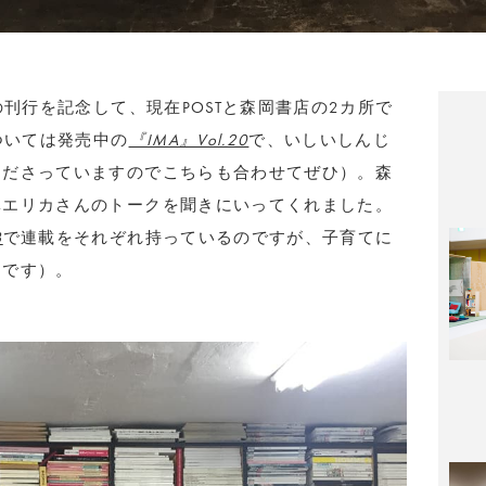
の刊行を記念して、現在POSTと森岡書店の2カ所で
ついては発売中の
『IMA』Vol.20
で、いしいしんじ
くださっていますのでこちらも合わせてぜひ）。森
林エリカさんのトークを聞きにいってくれました。
B
で連載をそれぞれ持っているのですが、子育てに
めです）。