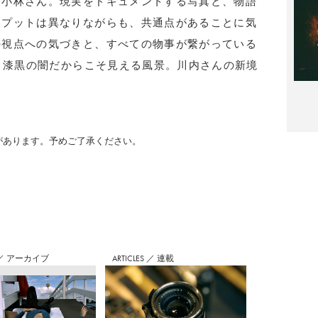
る小林さん。現実をドキュメントする写真と、物語
トプットは異なりながらも、共通点があることに気
の視点への気づきと、すべての物事が繋がっている
界。漆黒の闇だからこそ見える風景。川内さんの新境
のがあります。予めご了承ください。
／
アーカイブ
ARTICLES
／
連載