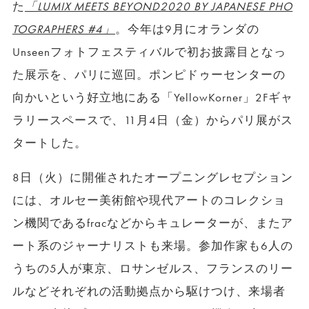
た
「LUMIX MEETS BEYOND2020 BY JAPANESE PHO
TOGRAPHERS #4」
。今年は9月にオランダの
Unseenフォトフェスティバルで初お披露目となっ
た展示を、パリに巡回。ポンピドゥーセンターの
向かいという好立地にある「YellowKorner」2Fギャ
ラリースペースで、11月4日（金）からパリ展がス
タートした。
8日（火）に開催されたオープニングレセプション
には、オルセー美術館や現代アートのコレクショ
ン機関であるfracなどからキュレーターが、またア
ート系のジャーナリストも来場。参加作家も6人の
うちの5人が東京、ロサンゼルス、フランスのリー
ルなどそれぞれの活動拠点から駆けつけ、来場者