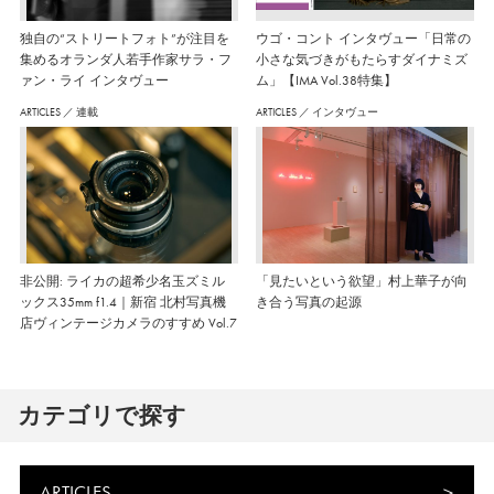
独自の“ストリートフォト”が注目を
ウゴ・コント インタヴュー「日常の
集めるオランダ人若手作家サラ・フ
小さな気づきがもたらすダイナミズ
ァン・ライ インタヴュー
ム」【IMA Vol.38特集】
ARTICLES
／
連載
ARTICLES
／
インタヴュー
非公開: ライカの超希少名玉ズミル
「見たいという欲望」村上華子が向
ックス35mm f1.4｜新宿 北村写真機
き合う写真の起源
店ヴィンテージカメラのすすめ Vol.7
カテゴリで探す
ARTICLES