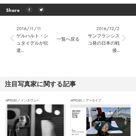
Share
2016/11/11
2016/12/2
ゲルハルト・シ
サンフランシス
一覧へ戻る
ュタイデルが伝
コ発の日本の戦
道...
後...
注⽬写真家に関する記事
ARTICLES
／
インタヴュー
ARTICLES
／
アーカイブ