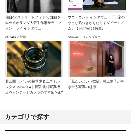
独自の“ストリートフォト”が注目を
ウゴ・コント インタヴュー「日常の
集めるオランダ人若手作家サラ・フ
小さな気づきがもたらすダイナミズ
ァン・ライ インタヴュー
ム」【IMA Vol.38特集】
ARTICLES
／
連載
ARTICLES
／
インタヴュー
非公開: ライカの超希少名玉ズミル
「見たいという欲望」村上華子が向
ックス35mm f1.4｜新宿 北村写真機
き合う写真の起源
店ヴィンテージカメラのすすめ Vol.7
カテゴリで探す