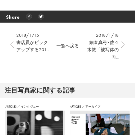
Share
2018/1/15
2018/1/18
書店員がピック
細倉真弓×佐々
一覧へ戻る
アップする201...
木敦「被写体の
向...
注⽬写真家に関する記事
ARTICLES
／
インタヴュー
ARTICLES
／
アーカイブ