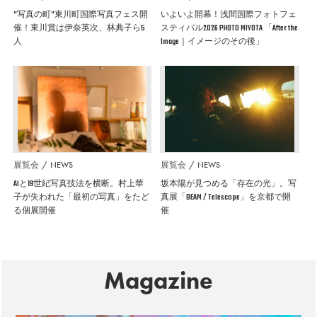
”写真の町”東川町国際写真フェス開
いよいよ開幕！浅間国際フォトフェ
催！東川賞は伊奈英次、林典子ら5
スティバル2026 PHOTO MIYOTA 「After the
人
Image｜イメージのその後」
展覧会
NEWS
展覧会
NEWS
AIと19世紀写真技法を横断。村上華
坂本陽が見つめる「存在の光」。写
子が失われた「最初の写真」をたど
真展「BEAM / Telescope」を京都で開
る個展開催
催
Magazine