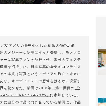
ロッパやアメリカを中心とした
横田大輔
の活躍
外のメジャーな雑誌に次々と登場し、モノクロ
ャーは写真ファンを熱狂させ、海外のフェステ
横田を招待した。日本写真の歴史的コンテクス
その本質は写真というメディアの現在・未来に
あり、オーディエンスの想像をはるかに凌駕す
界を驚かせた。横田は2013年に第一回目の
「L
JAPANESE PHOTOGRAPHERS」
に参加している。
スに自分の作品と向き合っている横田に、作品