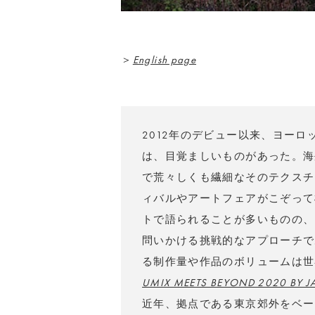
＞
English page
2012年のデビュー以来、ヨー
は、目覚ましいものがあった。海
で荒々しくも繊細なそのテクスチ
ィバルやアートフェアがこぞって
トで語られることが多いものの、
問いかける挑戦的なアプローチで
る制作量や作品のボリュームは世
UMIX MEETS BEYOND 2020 BY 
近年、拠点である東京郊外をベー