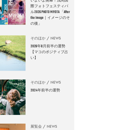
いよいよ開幕！浅間国
際フォトフェスティバ
ル2026 PHOTO MIYOTA 「After
the Image｜イメージのそ
の後」
そのほか
NEWS
2026年8月前半の運勢
【マコのポジティブ占
い】
そのほか
NEWS
2024年前半の運勢
展覧会
NEWS