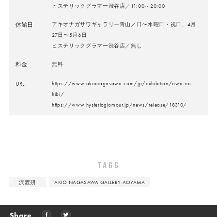
ヒステリックグラマー渋谷店／11:00～20:00
休館日
アキオナガサワギャラリー青山／日〜水曜日・祝日、4月
27日〜5月6日
ヒステリックグラマー渋谷店／無し
料金
無料
URL
https://www.akionagasawa.com/jp/exhibition/awa-no-
hibi/
https://www.hystericglamour.jp/news/release/18310/
TAGS
沢渡朔
AKIO NAGASAWA GALLERY AOYAMA
Share