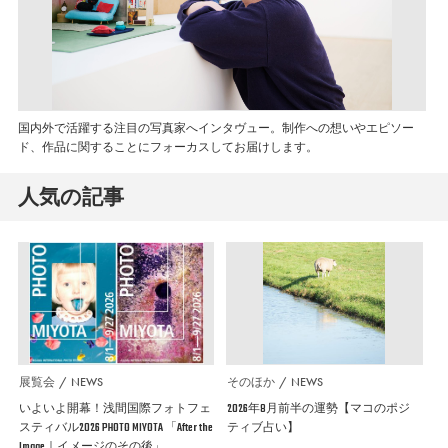
国内外で活躍する注目の写真家へインタヴュー。制作への想いやエピソー
ド、作品に関することにフォーカスしてお届けします。
人気の記事
展覧会
NEWS
そのほか
NEWS
いよいよ開幕！浅間国際フォトフェ
2026年8月前半の運勢【マコのポジ
スティバル2026 PHOTO MIYOTA 「After the
ティブ占い】
Image｜イメージのその後」