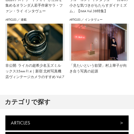
集めるオランダ人若手作家サラ・フ
小さな気づきがもたらすダイナミズ
ァン・ライ インタヴュー
ム」【IMA Vol.38特集】
ARTICLES
／
連載
ARTICLES
／
インタヴュー
非公開: ライカの超希少名玉ズミル
「見たいという欲望」村上華子が向
ックス35mm f1.4｜新宿 北村写真機
き合う写真の起源
店ヴィンテージカメラのすすめ Vol.7
カテゴリで探す
ARTICLES