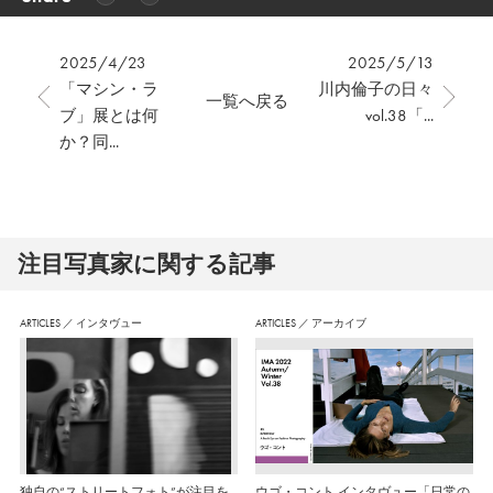
2025/4/23
2025/5/13
「マシン・ラ
川内倫子の日々
一覧へ戻る
ブ」展とは何
vol.38「...
か？同...
注⽬写真家に関する記事
ARTICLES
／
インタヴュー
ARTICLES
／
アーカイブ
独自の“ストリートフォト”が注目を
ウゴ・コント インタヴュー「日常の