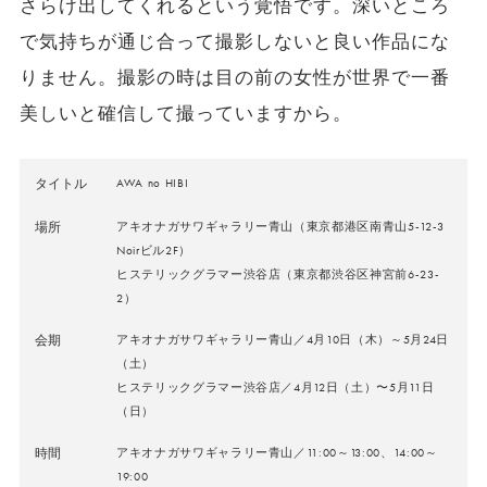
さらけ出してくれるという覚悟です。深いところ
で気持ちが通じ合って撮影しないと良い作品にな
りません。撮影の時は目の前の女性が世界で一番
美しいと確信して撮っていますから。
タイトル
AWA no HIBI
場所
アキオナガサワギャラリー青山（東京都港区南青山5-12-3
Noirビル2F）
ヒステリックグラマー渋谷店（東京都渋谷区神宮前6-23-
2）
会期
アキオナガサワギャラリー青山／4月10日（木）～5月24日
（土）
ヒステリックグラマー渋谷店／4月12日（土）〜5月11日
（日）
時間
アキオナガサワギャラリー青山／11:00～13:00、14:00～
19:00