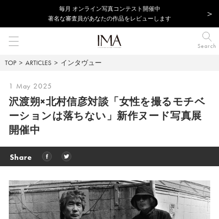
毎⽉ オンライン写真コンテスト開催中
著名な審査員があなたの作品をレビューします
Search
TOP
ARTICLES
インタヴュー
1 May 2025
沢渡朔×北村信彦対談「女性を撮るモチベ
ーションは落ちない」新作ヌード写真展
開催中
Share