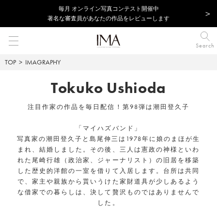
毎⽉ オンライン写真コンテスト開催中
著名な審査員があなたの作品をレビューします
Search
TOP
IMAGRAPHY
Tokuko Ushioda
注目作家の作品を毎日配信！第98弾は潮田登久子
「マイハズバンド」
写真家の潮田登久子と島尾伸三は1978年に娘のまほが生
まれ、結婚しました。その後、三人は憲政の神様といわ
れた尾崎行雄（政治家、ジャーナリスト）の旧居を移築
した歴史的洋館の一室を借りて入居します。台所は共同
で、家主や親族から貰いうけた家財道具が少しあるよう
な借家での暮らしは、決して贅沢ものではありませんで
した。