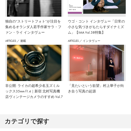
独自の“ストリートフォト”が注目を
ウゴ・コント インタヴュー「日常の
集めるオランダ人若手作家サラ・フ
小さな気づきがもたらすダイナミズ
ァン・ライ インタヴュー
ム」【IMA Vol.38特集】
ARTICLES
／
連載
ARTICLES
／
インタヴュー
非公開: ライカの超希少名玉ズミル
「見たいという欲望」村上華子が向
ックス35mm f1.4｜新宿 北村写真機
き合う写真の起源
店ヴィンテージカメラのすすめ Vol.7
カテゴリで探す