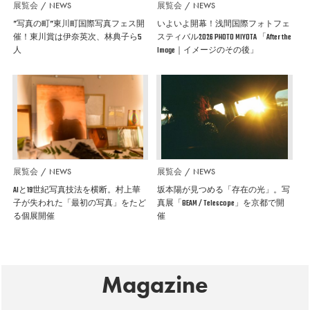
展覧会
NEWS
展覧会
NEWS
”写真の町”東川町国際写真フェス開
いよいよ開幕！浅間国際フォトフェ
催！東川賞は伊奈英次、林典子ら5
スティバル2026 PHOTO MIYOTA 「After the
人
Image｜イメージのその後」
展覧会
NEWS
展覧会
NEWS
AIと19世紀写真技法を横断。村上華
坂本陽が見つめる「存在の光」。写
子が失われた「最初の写真」をたど
真展「BEAM / Telescope」を京都で開
る個展開催
催
Magazine