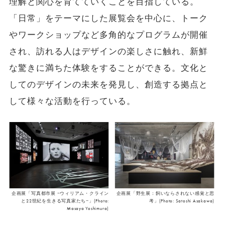
理解と関心を育てていくことを目指している。
「日常」をテーマにした展覧会を中心に、トーク
やワークショップなど多角的なプログラムが開催
され、訪れる人はデザインの楽しさに触れ、新鮮
な驚きに満ちた体験をすることができる。文化と
してのデザインの未来を発見し、創造する拠点と
して様々な活動を行っている。
企画展「写真都市展 −ウィリアム・クライン
企画展「野生展：飼いならされない感覚と思
と22世紀を生きる写真家たち−」(Photo:
考」(Photo: Satoshi Asakawa)
Masaya Yoshimura)