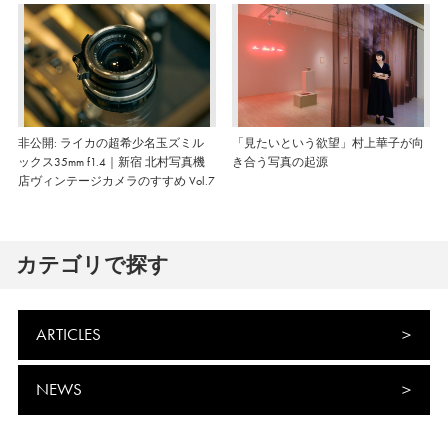
非公開: ライカの超希少名玉ズミル
「見たいという欲望」村上華子が向
ックス35mm f1.4｜新宿 北村写真機
き合う写真の起源
店ヴィンテージカメラのすすめ Vol.7
カテゴリで探す
ARTICLES
NEWS