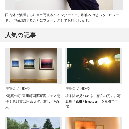
国内外で活躍する注目の写真家へインタヴュー。制作への想いやエピソー
ド、作品に関することにフォーカスしてお届けします。
人気の記事
展覧会
NEWS
展覧会
NEWS
”写真の町”東川町国際写真フェス開
坂本陽が見つめる「存在の光」。写
催！東川賞は伊奈英次、林典子ら5
真展「BEAM / Telescope」を京都で開
人
催