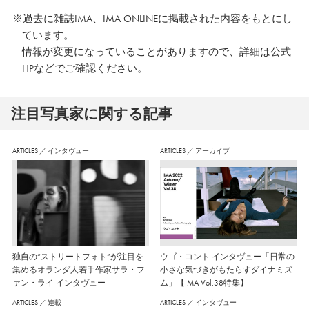
※過去に雑誌IMA、IMA ONLINEに掲載された内容をもとにし
ています。
情報が変更になっていることがありますので、詳細は公式
HPなどでご確認ください。
注⽬写真家に関する記事
ARTICLES
／
インタヴュー
ARTICLES
／
アーカイブ
独自の“ストリートフォト”が注目を
ウゴ・コント インタヴュー「日常の
集めるオランダ人若手作家サラ・フ
小さな気づきがもたらすダイナミズ
ァン・ライ インタヴュー
ム」【IMA Vol.38特集】
ARTICLES
／
連載
ARTICLES
／
インタヴュー