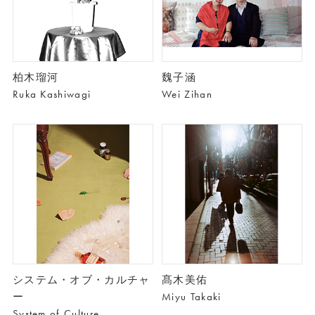
柏木瑠河
魏子涵
Ruka Kashiwagi
Wei Zihan
システム・オブ・カルチャ
髙木美佑
ー
Miyu Takaki
System of Culture