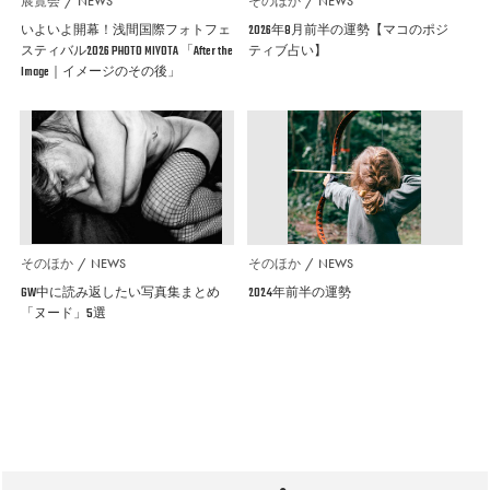
展覧会
NEWS
そのほか
NEWS
いよいよ開幕！浅間国際フォトフェ
2026年8月前半の運勢【マコのポジ
スティバル2026 PHOTO MIYOTA 「After the
ティブ占い】
Image｜イメージのその後」
そのほか
NEWS
そのほか
NEWS
GW中に読み返したい写真集まとめ
2024年前半の運勢
「ヌード」5選