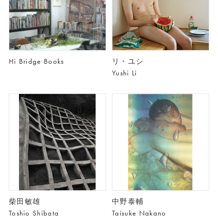
Hi Bridge Books
リ・ユシ
Yushi Li
柴田敏雄
中野泰輔
Toshio Shibata
Taisuke Nakano