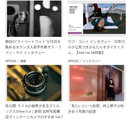
独自の“ストリートフォト”が注目を
ウゴ・コント インタヴュー「日常の
集めるオランダ人若手作家サラ・フ
小さな気づきがもたらすダイナミズ
ァン・ライ インタヴュー
ム」【IMA Vol.38特集】
ARTICLES
／
連載
ARTICLES
／
インタヴュー
非公開: ライカの超希少名玉ズミル
「見たいという欲望」村上華子が向
ックス35mm f1.4｜新宿 北村写真機
き合う写真の起源
店ヴィンテージカメラのすすめ Vol.7