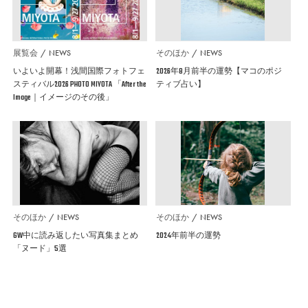
展覧会
NEWS
そのほか
NEWS
いよいよ開幕！浅間国際フォトフェ
2026年8月前半の運勢【マコのポジ
スティバル2026 PHOTO MIYOTA 「After the
ティブ占い】
Image｜イメージのその後」
そのほか
NEWS
そのほか
NEWS
GW中に読み返したい写真集まとめ
2024年前半の運勢
「ヌード」5選