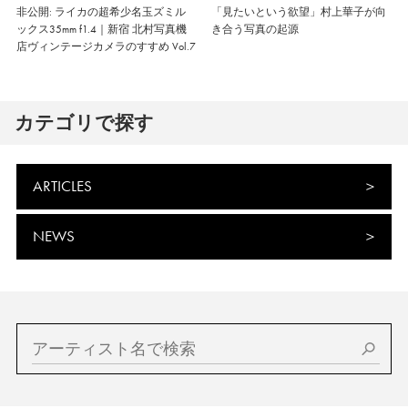
非公開: ライカの超希少名玉ズミル
「見たいという欲望」村上華子が向
ックス35mm f1.4｜新宿 北村写真機
き合う写真の起源
店ヴィンテージカメラのすすめ Vol.7
カテゴリで探す
ARTICLES
NEWS