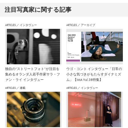
注⽬写真家に関する記事
ARTICLES
／
インタヴュー
ARTICLES
／
アーカイブ
独自の“ストリートフォト”が注目を
ウゴ・コント インタヴュー「日常の
集めるオランダ人若手作家サラ・フ
小さな気づきがもたらすダイナミズ
ァン・ライ インタヴュー
ム」【IMA Vol.38特集】
ARTICLES
／
連載
ARTICLES
／
インタヴュー