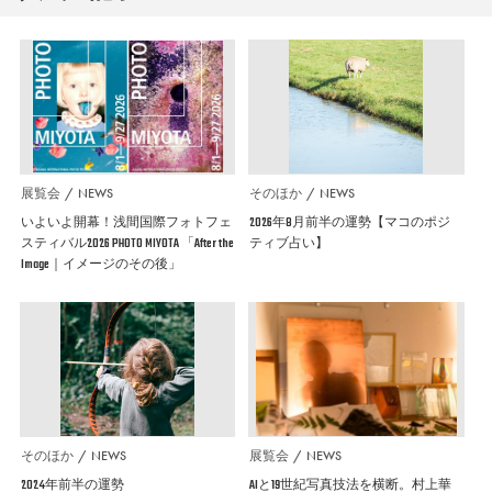
展覧会
NEWS
そのほか
NEWS
いよいよ開幕！浅間国際フォトフェ
2026年8月前半の運勢【マコのポジ
スティバル2026 PHOTO MIYOTA 「After the
ティブ占い】
Image｜イメージのその後」
そのほか
NEWS
展覧会
NEWS
2024年前半の運勢
AIと19世紀写真技法を横断。村上華