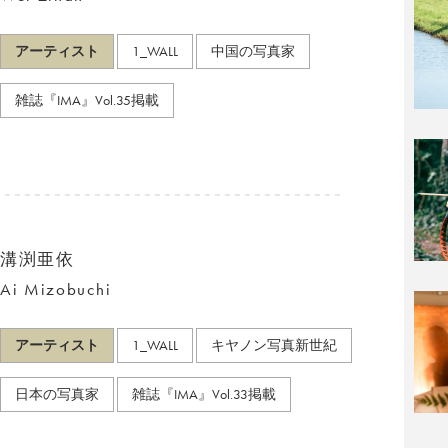
アーティスト
1_WALL
中国の写真家
雑誌『IMA』Vol.35掲載
溝渕亜依
Ai Mizobuchi
アーティスト
1_WALL
キヤノン写真新世紀
日本の写真家
雑誌『IMA』Vol.33掲載