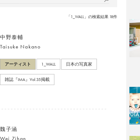
「1_WALL」の検索結果 18件
中野泰輔
Taisuke Nakano
アーティスト
1_WALL
日本の写真家
雑誌『IMA』Vol.35掲載
魏子涵
Wei Zihan