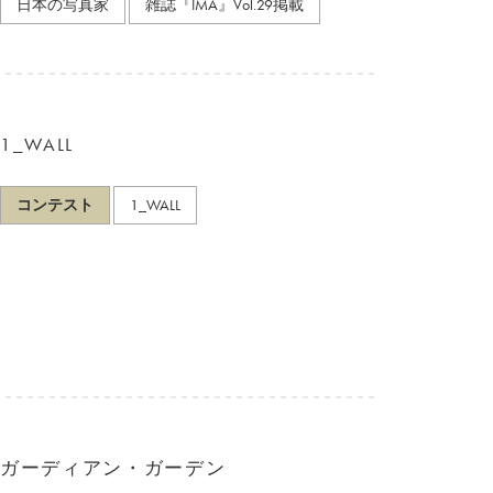
日本の写真家
雑誌『IMA』Vol.29掲載
1_WALL
コンテスト
1_WALL
ガーディアン・ガーデン