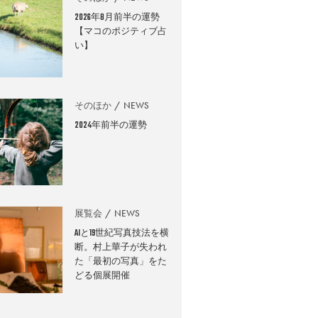
2026年8月前半の運勢
【マコのポジティブ占
い】
そのほか
NEWS
2024年前半の運勢
展覧会
NEWS
AIと19世紀写真技法を横
断。村上華子が失われ
た「最初の写真」をた
どる個展開催