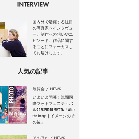
INTERVIEW
国内外で活躍する注目
の写真家へインタヴュ
ー。制作への想いやエ
ピソード、作品に関す
ることにフォーカスし
てお届けします。
人気の記事
展覧会
NEWS
いよいよ開幕！浅間国
際フォトフェスティバ
ル2026 PHOTO MIYOTA 「After
the Image｜イメージのそ
の後」
そのほか
NEWS