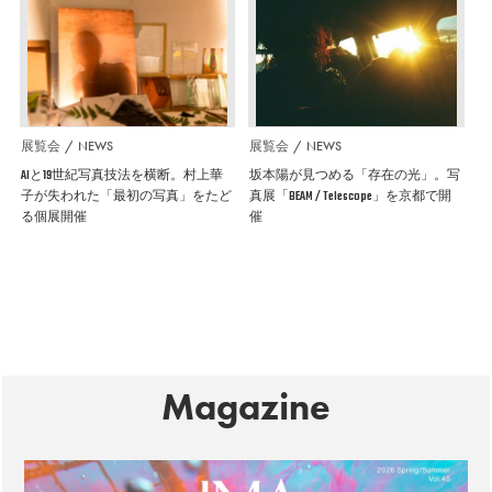
展覧会
NEWS
展覧会
NEWS
AIと19世紀写真技法を横断。村上華
坂本陽が見つめる「存在の光」。写
子が失われた「最初の写真」をたど
真展「BEAM / Telescope」を京都で開
る個展開催
催
Magazine