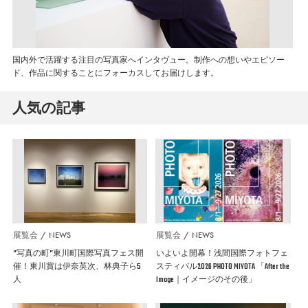
国内外で活躍する注目の写真家へインタヴュー。制作への想いやエピソー
ド、作品に関することにフォーカスしてお届けします。
人気の記事
展覧会
NEWS
展覧会
NEWS
”写真の町”東川町国際写真フェス開
いよいよ開幕！浅間国際フォトフェ
催！東川賞は伊奈英次、林典子ら5
スティバル2026 PHOTO MIYOTA 「After the
人
Image｜イメージのその後」