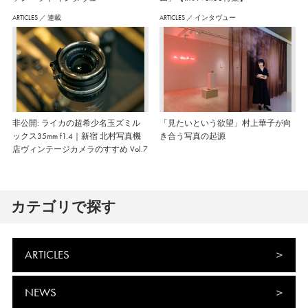
ARTICLES
／
連載
ARTICLES
／
インタヴュー
非公開: ライカの超希少名玉ズミル
「見たいという欲望」村上華子が向
ックス35mm f1.4｜新宿 北村写真機
き合う写真の起源
店ヴィンテージカメラのすすめ Vol.7
カテゴリで探す
ARTICLES
NEWS