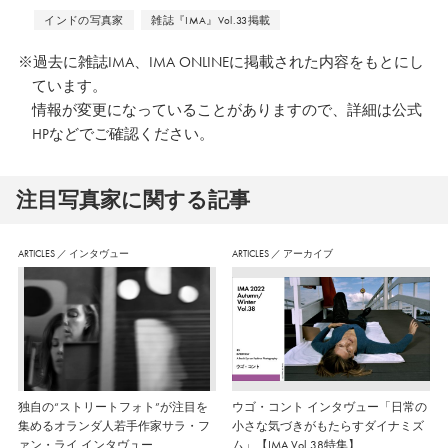
インドの写真家
雑誌『IMA』Vol.33掲載
※過去に雑誌IMA、IMA ONLINEに掲載された内容をもとにし
ています。
情報が変更になっていることがありますので、詳細は公式
HPなどでご確認ください。
注⽬写真家に関する記事
ARTICLES
／
インタヴュー
ARTICLES
／
アーカイブ
独自の“ストリートフォト”が注目を
ウゴ・コント インタヴュー「日常の
集めるオランダ人若手作家サラ・フ
小さな気づきがもたらすダイナミズ
ァン・ライ インタヴュー
ム」【IMA Vol.38特集】