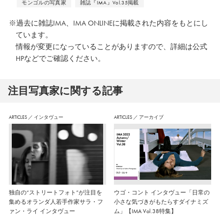
モンゴルの写真家
雑誌『IMA』Vol.35掲載
※過去に雑誌IMA、IMA ONLINEに掲載された内容をもとにし
ています。
情報が変更になっていることがありますので、詳細は公式
HPなどでご確認ください。
注⽬写真家に関する記事
ARTICLES
／
インタヴュー
ARTICLES
／
アーカイブ
独自の“ストリートフォト”が注目を
ウゴ・コント インタヴュー「日常の
集めるオランダ人若手作家サラ・フ
小さな気づきがもたらすダイナミズ
ァン・ライ インタヴュー
ム」【IMA Vol.38特集】