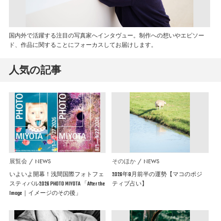
国内外で活躍する注目の写真家へインタヴュー。制作への想いやエピソー
ド、作品に関することにフォーカスしてお届けします。
人気の記事
展覧会
NEWS
そのほか
NEWS
いよいよ開幕！浅間国際フォトフェ
2026年8月前半の運勢【マコのポジ
スティバル2026 PHOTO MIYOTA 「After the
ティブ占い】
Image｜イメージのその後」