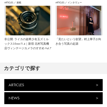
ARTICLES
／
連載
ARTICLES
／
インタヴュー
非公開: ライカの超希少名玉ズミル
「見たいという欲望」村上華子が向
ックス35mm f1.4｜新宿 北村写真機
き合う写真の起源
店ヴィンテージカメラのすすめ Vol.7
カテゴリで探す
ARTICLES
NEWS