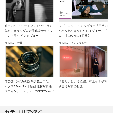
独自の“ストリートフォト”が注目を
ウゴ・コント インタヴュー「日常の
集めるオランダ人若手作家サラ・フ
小さな気づきがもたらすダイナミズ
ァン・ライ インタヴュー
ム」【IMA Vol.38特集】
ARTICLES
／
連載
ARTICLES
／
インタヴュー
非公開: ライカの超希少名玉ズミル
「見たいという欲望」村上華子が向
ックス35mm f1.4｜新宿 北村写真機
き合う写真の起源
店ヴィンテージカメラのすすめ Vol.7
カテゴリで探す