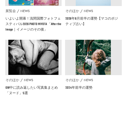
展覧会
NEWS
そのほか
NEWS
いよいよ開幕！浅間国際フォトフェ
2026年8月前半の運勢【マコのポジ
スティバル2026 PHOTO MIYOTA 「After the
ティブ占い】
Image｜イメージのその後」
そのほか
NEWS
そのほか
NEWS
GW中に読み返したい写真集まとめ
2024年前半の運勢
「ヌード」5選