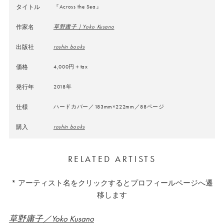
タイトル
『Across the Sea』
作家名
草野庸子｜Yoko Kusano
出版社
roshin books
価格
4,000円＋tax
発行年
2018年
仕様
ハードカバー／183mm×222mm／88ページ
購入
roshin books
RELATED ARTISTS
* アーティスト名をクリックするとプロフィールページへ遷
移します
草野庸子／Yoko Kusano