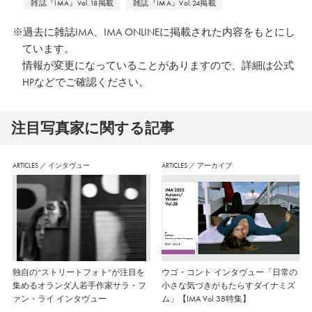
雑誌『IMA』Vol.18掲載
雑誌『IMA』Vol.24掲載
※過去に雑誌IMA、IMA ONLINEに掲載された内容をもとにし
ています。
情報が変更になっていることがありますので、詳細は公式
HPなどでご確認ください。
注⽬写真家に関する記事
ARTICLES
／
インタヴュー
ARTICLES
／
アーカイブ
独自の“ストリートフォト”が注目を
ウゴ・コント インタヴュー「日常の
集めるオランダ人若手作家サラ・フ
小さな気づきがもたらすダイナミズ
ァン・ライ インタヴュー
ム」【IMA Vol.38特集】