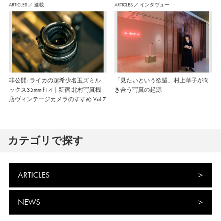
ARTICLES
／
連載
ARTICLES
／
インタヴュー
非公開: ライカの超希少名玉ズミル
「見たいという欲望」村上華子が向
ックス35mm f1.4｜新宿 北村写真機
き合う写真の起源
店ヴィンテージカメラのすすめ Vol.7
カテゴリで探す
ARTICLES
NEWS