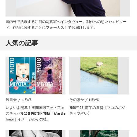
国内外で活躍する注目の写真家へインタヴュー。制作への想いやエピソー
ド、作品に関することにフォーカスしてお届けします。
人気の記事
展覧会
NEWS
そのほか
NEWS
いよいよ開幕！浅間国際フォトフェ
2026年8月前半の運勢【マコのポジ
スティバル2026 PHOTO MIYOTA 「After the
ティブ占い】
Image｜イメージのその後」