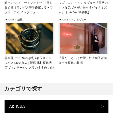
独自の“ストリートフォト”が注目を
ウゴ・コント インタヴュー「日常の
集めるオランダ人若手作家サラ・フ
小さな気づきがもたらすダイナミズ
ァン・ライ インタヴュー
ム」【IMA Vol.38特集】
ARTICLES
／
連載
ARTICLES
／
インタヴュー
非公開: ライカの超希少名玉ズミル
「見たいという欲望」村上華子が向
ックス35mm f1.4｜新宿 北村写真機
き合う写真の起源
店ヴィンテージカメラのすすめ Vol.7
カテゴリで探す
ARTICLES