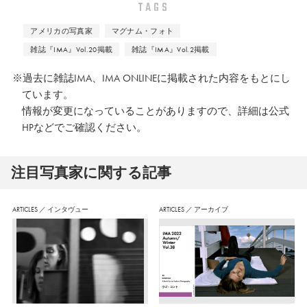
TAGS
ど、主要な美術館に作品が所蔵され
ている。
アメリカの写真家
マグナム・フォト
雑誌『IMA』Vol.20掲載
雑誌『IMA』Vol.2掲載
※過去に雑誌IMA、IMA ONLINEに掲載された内容をもとにし
ています。
情報が変更になっていることがありますので、詳細は公式
HPなどでご確認ください。
注⽬写真家に関する記事
ARTICLES
／
インタヴュー
ARTICLES
／
アーカイブ