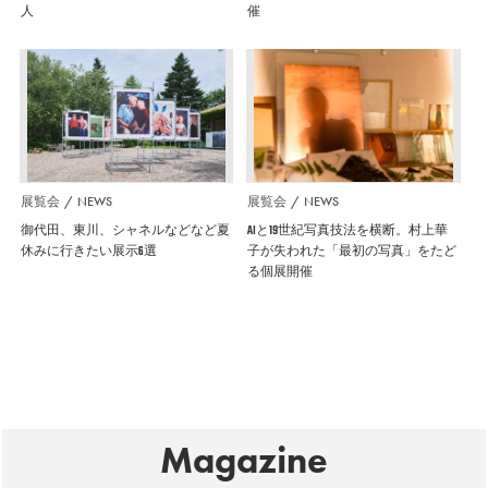
人
催
展覧会
NEWS
展覧会
NEWS
御代田、東川、シャネルなどなど夏
AIと19世紀写真技法を横断。村上華
休みに行きたい展示6選
子が失われた「最初の写真」をたど
る個展開催
Magazine