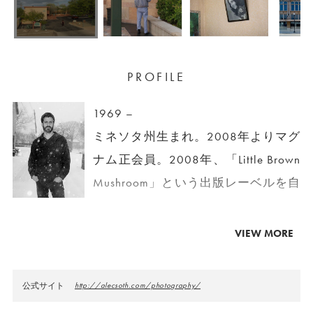
PROFILE
1969 –
ミネソタ州生まれ。2008年よりマグ
ナム正会員。2008年、「Little Brown
Mushroom」という出版レーベルを自
身で立ち上げ、優れた写真集を世に
送り出している。これまで、ホイッ
VIEW MORE
トニービエンナーレなど世界各地で
作品を発表。サンフランシスコ近代
公式サイト
http://alecsoth.com/photography/
美術館やヒューストン現代美術館な