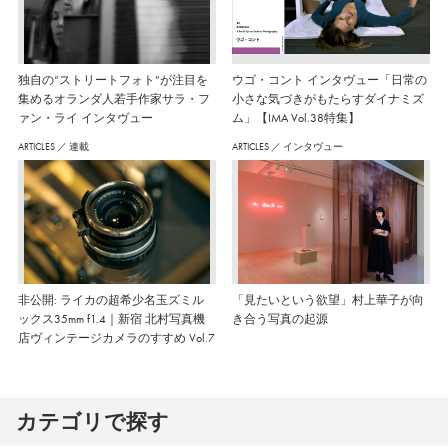
独自の“ストリートフォト”が注目を
ウゴ・コント インタヴュー「日常の
集めるオランダ人若手作家サラ・フ
小さな気づきがもたらすダイナミズ
ァン・ライ インタヴュー
ム」【IMA Vol.38特集】
ARTICLES
／
連載
ARTICLES
／
インタヴュー
非公開: ライカの超希少名玉ズミル
「見たいという欲望」村上華子が向
ックス35mm f1.4｜新宿 北村写真機
き合う写真の起源
店ヴィンテージカメラのすすめ Vol.7
カテゴリで探す