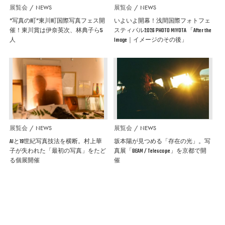
展覧会
NEWS
展覧会
NEWS
”写真の町”東川町国際写真フェス開
いよいよ開幕！浅間国際フォトフェ
催！東川賞は伊奈英次、林典子ら5
スティバル2026 PHOTO MIYOTA 「After the
人
Image｜イメージのその後」
展覧会
NEWS
展覧会
NEWS
AIと19世紀写真技法を横断。村上華
坂本陽が見つめる「存在の光」。写
子が失われた「最初の写真」をたど
真展「BEAM / Telescope」を京都で開
る個展開催
催