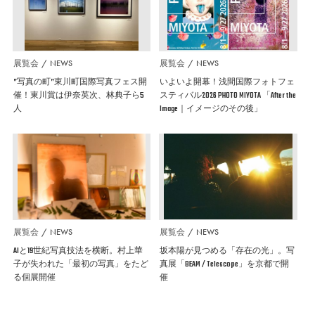
展覧会
NEWS
展覧会
NEWS
”写真の町”東川町国際写真フェス開
いよいよ開幕！浅間国際フォトフェ
催！東川賞は伊奈英次、林典子ら5
スティバル2026 PHOTO MIYOTA 「After the
人
Image｜イメージのその後」
展覧会
NEWS
展覧会
NEWS
AIと19世紀写真技法を横断。村上華
坂本陽が見つめる「存在の光」。写
子が失われた「最初の写真」をたど
真展「BEAM / Telescope」を京都で開
る個展開催
催