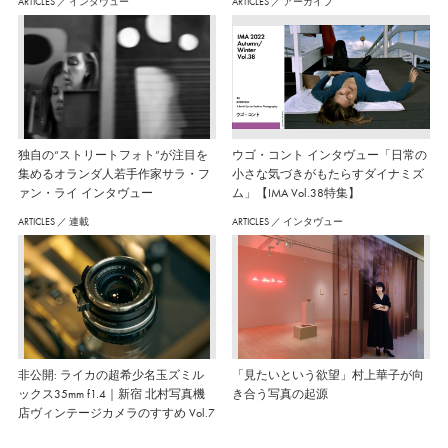
ARTICLES
／
インタヴュー
ARTICLES
／
アーカイブ
独自の“ストリートフォト”が注目を
ウゴ・コント インタヴュー「日常の
集めるオランダ人若手作家サラ・フ
小さな気づきがもたらすダイナミズ
ァン・ライ インタヴュー
ム」【IMA Vol.38特集】
ARTICLES
／
連載
ARTICLES
／
インタヴュー
非公開: ライカの超希少名玉ズミル
「見たいという欲望」村上華子が向
ックス35mm f1.4｜新宿 北村写真機
き合う写真の起源
店ヴィンテージカメラのすすめ Vol.7