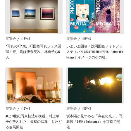
展覧会
NEWS
展覧会
NEWS
”写真の町”東川町国際写真フェス開
いよいよ開幕！浅間国際フォトフェ
催！東川賞は伊奈英次、林典子ら5
スティバル2026 PHOTO MIYOTA 「After the
人
Image｜イメージのその後」
展覧会
NEWS
展覧会
NEWS
AIと19世紀写真技法を横断。村上華
坂本陽が見つめる「存在の光」。写
子が失われた「最初の写真」をたど
真展「BEAM / Telescope」を京都で開
る個展開催
催