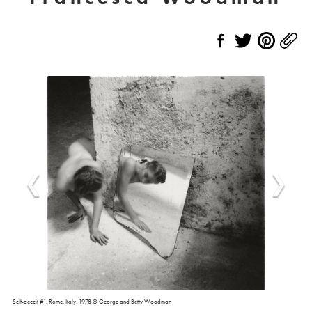
Self-deceit #1, Rome, Italy, 1978 © George and Betty Woodman