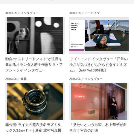
ARTICLES
／
インタヴュー
ARTICLES
／
アーカイブ
独自の“ストリートフォト”が注目を
ウゴ・コント インタヴュー「日常の
集めるオランダ人若手作家サラ・フ
小さな気づきがもたらすダイナミズ
ァン・ライ インタヴュー
ム」【IMA Vol.38特集】
ARTICLES
／
連載
ARTICLES
／
インタヴュー
非公開: ライカの超希少名玉ズミル
「見たいという欲望」村上華子が向
ックス35mm f1.4｜新宿 北村写真機
き合う写真の起源