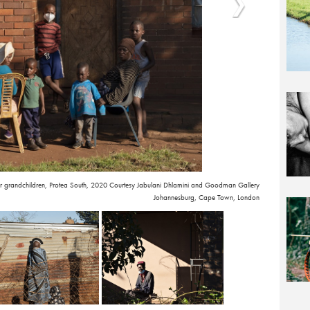
 her grandchildren, Protea South, 2020 Courtesy Jabulani Dhlamini and Goodman Gallery
Johannesburg, Cape Town, London