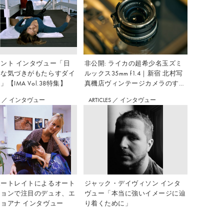
ント インタヴュー「日
非公開: ライカの超希少名玉ズミ
さな気づきがもたらすダイ
ルックス35mm f1.4｜新宿 北村写
【IMA Vol.38特集】
真機店ヴィンテージカメラのすす
め Vol.7
S
／
インタヴュー
ARTICLES
／
インタヴュー
ポートレイトによるオート
ジャック・デイヴィソン インタ
ションで注目のデュオ、エ
ヴュー「本当に強いイメージに辿
ョアナ インタヴュー
り着くために」