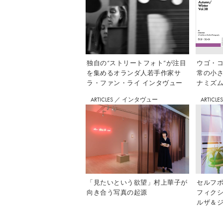
独自の“ストリートフォト”が注目
ウゴ・コ
を集めるオランダ人若手作家サ
常の小
ラ・ファン・ライ インタヴュー
ナミズム」
ARTICLES
／
インタヴュー
ARTICLE
「見たいという欲望」村上華子が
セルフ
向き合う写真の起源
フィク
ルザ＆ジ