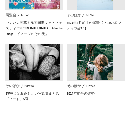
展覧会
NEWS
そのほか
NEWS
いよいよ開幕！浅間国際フォトフェ
2026年8月前半の運勢【マコのポジ
スティバル2026 PHOTO MIYOTA 「After the
ティブ占い】
Image｜イメージのその後」
そのほか
NEWS
そのほか
NEWS
GW中に読み返したい写真集まとめ
2024年前半の運勢
「ヌード」5選