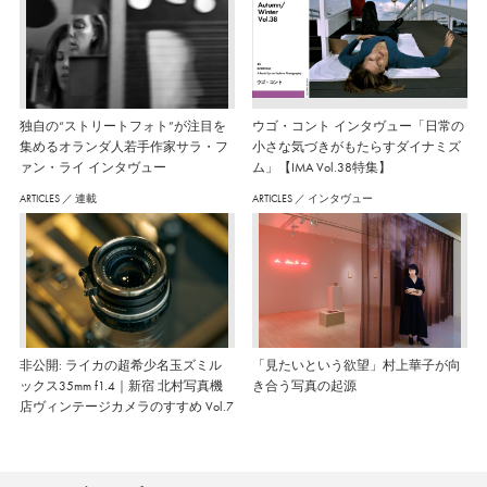
独自の“ストリートフォト”が注目を
ウゴ・コント インタヴュー「日常の
集めるオランダ人若手作家サラ・フ
小さな気づきがもたらすダイナミズ
ァン・ライ インタヴュー
ム」【IMA Vol.38特集】
ARTICLES
／
連載
ARTICLES
／
インタヴュー
非公開: ライカの超希少名玉ズミル
「見たいという欲望」村上華子が向
ックス35mm f1.4｜新宿 北村写真機
き合う写真の起源
店ヴィンテージカメラのすすめ Vol.7