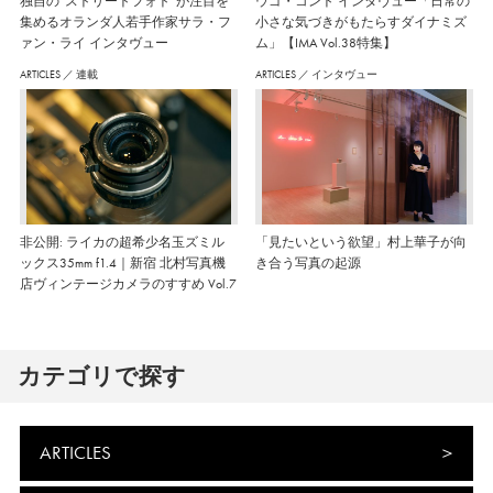
独自の“ストリートフォト”が注目を
ウゴ・コント インタヴュー「日常の
集めるオランダ人若手作家サラ・フ
小さな気づきがもたらすダイナミズ
ァン・ライ インタヴュー
ム」【IMA Vol.38特集】
ARTICLES
／
連載
ARTICLES
／
インタヴュー
非公開: ライカの超希少名玉ズミル
「見たいという欲望」村上華子が向
ックス35mm f1.4｜新宿 北村写真機
き合う写真の起源
店ヴィンテージカメラのすすめ Vol.7
カテゴリで探す
ARTICLES