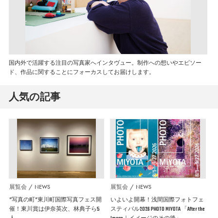
国内外で活躍する注目の写真家へインタヴュー。制作への想いやエピソー
ド、作品に関することにフォーカスしてお届けします。
人気の記事
展覧会
NEWS
展覧会
NEWS
”写真の町”東川町国際写真フェス開
いよいよ開幕！浅間国際フォトフェ
催！東川賞は伊奈英次、林典子ら5
スティバル2026 PHOTO MIYOTA 「After the