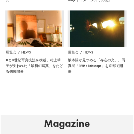
人
Image｜イメージのその後」
展覧会
NEWS
展覧会
NEWS
AIと19世紀写真技法を横断。村上華
坂本陽が見つめる「存在の光」。写
子が失われた「最初の写真」をたど
真展「BEAM / Telescope」を京都で開
る個展開催
催
Magazine