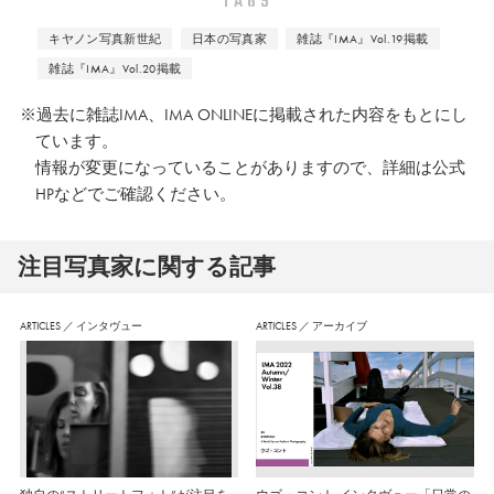
TAGS
2016年は龍安寺をテーマにした作品
キヤノン写真新世紀
日本の写真家
雑誌『IMA』Vol.19掲載
で、リートベルク美術館（スイス）
雑誌『IMA』Vol.20掲載
での「世界の庭、パラダイスの探
※過去に雑誌IMA、IMA ONLINEに掲載された内容をもとにし
求」展に参加した。
ています。
情報が変更になっていることがありますので、詳細は公式
HPなどでご確認ください。
注⽬写真家に関する記事
ARTICLES
／
インタヴュー
ARTICLES
／
アーカイブ