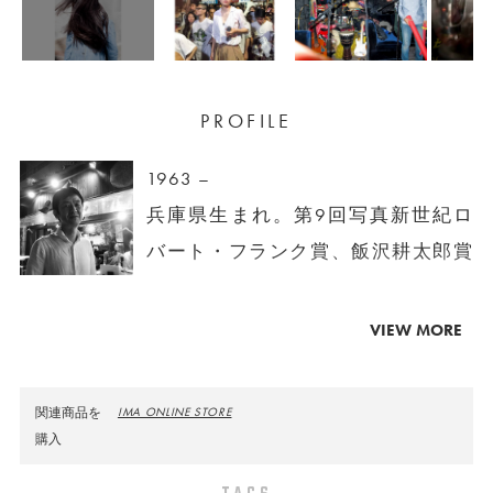
PROFILE
1963 –
兵庫県生まれ。第9回写真新世紀ロ
バート・フランク賞、飯沢耕太郎賞
をダブル受賞。著名人のポートレー
トやアーティストのCDジャケットを
VIEW MORE
多数手がけ、雑誌などでも幅広く活
躍している。主な作品集に『すべて
関連商品を
IMA ONLINE STORE
は初めて起こる』、個展に「sounds
購入
and things」（MEM）などがある。