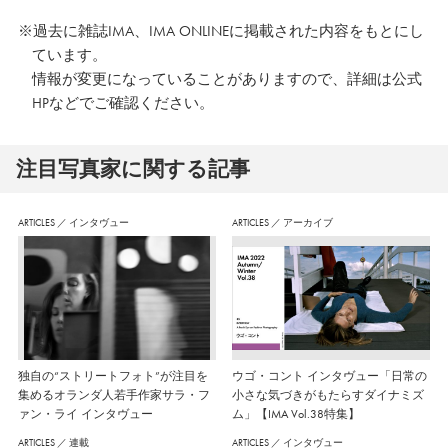
（Bemojake）を発表し、ロンドンの
※過去に雑誌IMA、IMA ONLINEに掲載された内容をもとにし
ギャラリーKK Outletにて同タイトル
ています。
の個展を開催。写真雑誌
情報が変更になっていることがありますので、詳細は公式
『Photoworks』『GUP』の表紙を飾
HPなどでご確認ください。
るなど注目を集める。2016年には
注⽬写真家に関する記事
『HORSE』シリーズが、ISSEY
MIYAKE MEN 2016年秋冬コレクショ
ARTICLES
／
インタヴュー
ARTICLES
／
アーカイブ
ンに起用される。同年、ロイヤル・
カレッジ・オブ・アート写真専攻修
士課程を修了。
http://www.kenjihirasawa.com
独自の“ストリートフォト”が注目を
ウゴ・コント インタヴュー「日常の
集めるオランダ人若手作家サラ・フ
小さな気づきがもたらすダイナミズ
ァン・ライ インタヴュー
ム」【IMA Vol.38特集】
ARTICLES
／
連載
ARTICLES
／
インタヴュー