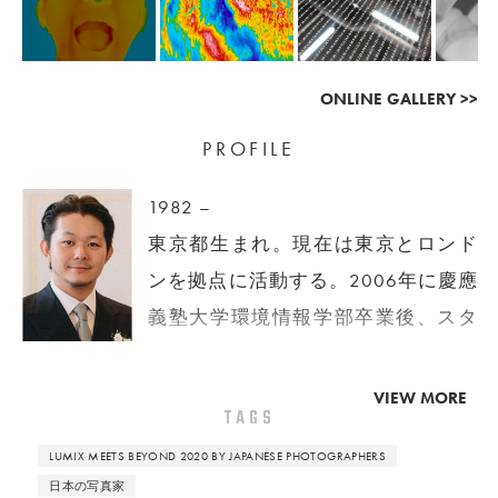
ONLINE GALLERY >>
PROFILE
1982 –
東京都生まれ。現在は東京とロンド
ンを拠点に活動する。2006年に慶應
義塾大学環境情報学部卒業後、スタ
ジオ勤務を経て独立、渡英。ヨーロ
ッパ、日本で数々のグループ展に参
VIEW MORE
TAGS
加するほか、SHOWstudioでも活
LUMIX MEETS BEYOND 2020 BY JAPANESE PHOTOGRAPHERS
躍。2011年、写真集『CELEBRITY』
日本の写真家