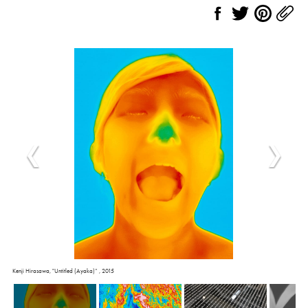
Kenji Hirasawa, "Untitled (Ayaka)” , 2015