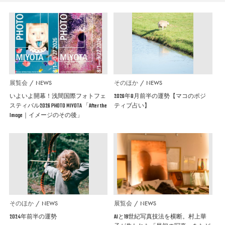
展覧会
NEWS
そのほか
NEWS
いよいよ開幕！浅間国際フォトフェ
2026年8月前半の運勢【マコのポジ
スティバル2026 PHOTO MIYOTA 「After the
ティブ占い】
Image｜イメージのその後」
そのほか
NEWS
展覧会
NEWS
2024年前半の運勢
AIと19世紀写真技法を横断。村上華