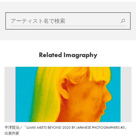
Related Imagraphy
平澤賢治／「LUMIX MEETS BEYOND 2020 BY JAPANESE PHOTOGRAPHERS #5」
出展作家