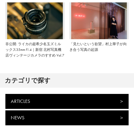
非公開: ライカの超希少名玉ズミル
「見たいという欲望」村上華子が向
ックス35mm f1.4｜新宿 北村写真機
き合う写真の起源
店ヴィンテージカメラのすすめ Vol.7
カテゴリで探す
ARTICLES
NEWS