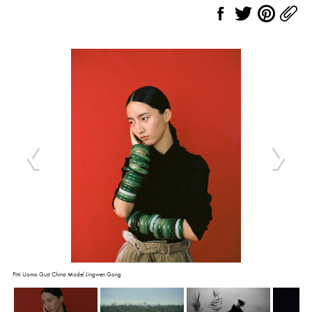
Pitti Uomo Gust China Model Jingwen Gong