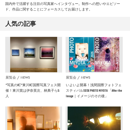
国内外で活躍する注目の写真家へインタヴュー。制作への想いやエピソー
ド、作品に関することにフォーカスしてお届けします。
人気の記事
展覧会
NEWS
展覧会
NEWS
”写真の町”東川町国際写真フェス開
いよいよ開幕！浅間国際フォトフェ
催！東川賞は伊奈英次、林典子ら5
スティバル2026 PHOTO MIYOTA 「After the
人
Image｜イメージのその後」