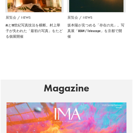
展覧会
NEWS
展覧会
NEWS
AIと19世紀写真技法を横断。村上華
坂本陽が見つめる「存在の光」。写
子が失われた「最初の写真」をたど
真展「BEAM / Telescope」を京都で開
る個展開催
催
Magazine