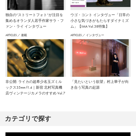
独自の“ストリートフォト”が注目を
ウゴ・コント インタヴュー「日常の
集めるオランダ人若手作家サラ・フ
小さな気づきがもたらすダイナミズ
ァン・ライ インタヴュー
ム」【IMA Vol.38特集】
ARTICLES
／
連載
ARTICLES
／
インタヴュー
非公開: ライカの超希少名玉ズミル
「見たいという欲望」村上華子が向
ックス35mm f1.4｜新宿 北村写真機
き合う写真の起源
店ヴィンテージカメラのすすめ Vol.7
カテゴリで探す