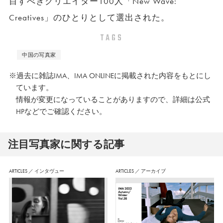
目すべきクリエイター100人「New Wave:
Creatives」のひとりとして選出された。
TAGS
中国の写真家
※過去に雑誌IMA、IMA ONLINEに掲載された内容をもとにし
ています。
情報が変更になっていることがありますので、詳細は公式
HPなどでご確認ください。
注⽬写真家に関する記事
ARTICLES
／
インタヴュー
ARTICLES
／
アーカイブ