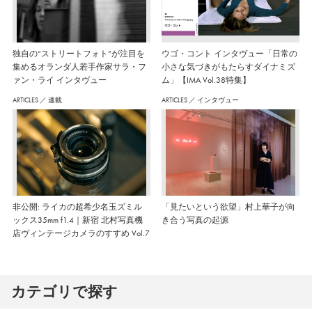
独自の“ストリートフォト”が注目を
ウゴ・コント インタヴュー「日常の
集めるオランダ人若手作家サラ・フ
小さな気づきがもたらすダイナミズ
ァン・ライ インタヴュー
ム」【IMA Vol.38特集】
ARTICLES
／
連載
ARTICLES
／
インタヴュー
非公開: ライカの超希少名玉ズミル
「見たいという欲望」村上華子が向
ックス35mm f1.4｜新宿 北村写真機
き合う写真の起源
店ヴィンテージカメラのすすめ Vol.7
カテゴリで探す