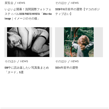
展覧会
NEWS
そのほか
NEWS
いよいよ開幕！浅間国際フォトフェ
2026年8月前半の運勢【マコのポジ
スティバル2026 PHOTO MIYOTA 「After the
ティブ占い】
Image｜イメージのその後」
そのほか
NEWS
そのほか
NEWS
GW中に読み返したい写真集まとめ
2024年前半の運勢
「ヌード」5選