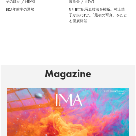
そのほか
NEWS
展覧会
NEWS
2024年前半の運勢
AIと19世紀写真技法を横断。村上華
子が失われた「最初の写真」をたど
る個展開催
Magazine