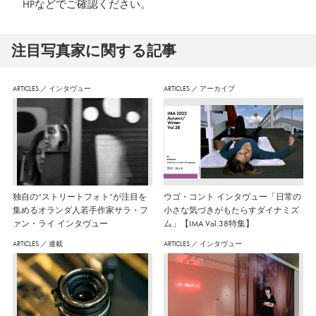
HPなどでご確認ください。
注⽬写真家に関する記事
ARTICLES
／
インタヴュー
ARTICLES
／
アーカイブ
独自の“ストリートフォト”が注目を
ウゴ・コント インタヴュー「日常の
集めるオランダ人若手作家サラ・フ
小さな気づきがもたらすダイナミズ
ァン・ライ インタヴュー
ム」【IMA Vol.38特集】
ARTICLES
／
連載
ARTICLES
／
インタヴュー