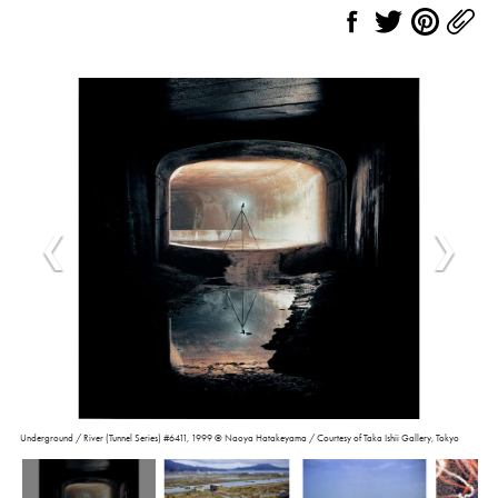
Underground / River (Tunnel Series) #6411, 1999 © Naoya Hatakeyama / Courtesy of Taka Ishii Gallery, Tokyo