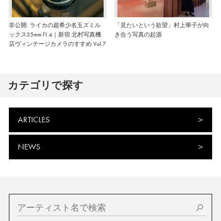
非公開: ライカの超希少名玉ズミル
「見たいという欲望」村上華子が向
ックス35mm f1.4｜新宿 北村写真機
き合う写真の起源
店ヴィンテージカメラのすすめ Vol.7
カテゴリで探す
ARTICLES
NEWS