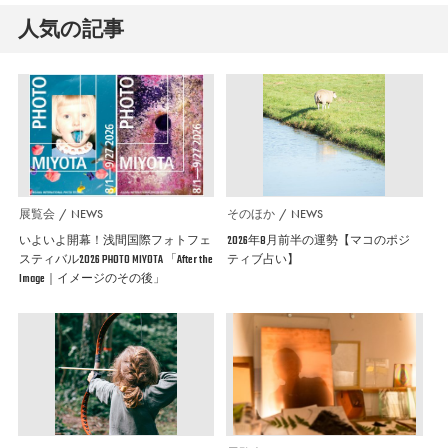
人気の記事
展覧会
NEWS
そのほか
NEWS
いよいよ開幕！浅間国際フォトフェ
2026年8月前半の運勢【マコのポジ
スティバル2026 PHOTO MIYOTA 「After the
ティブ占い】
Image｜イメージのその後」