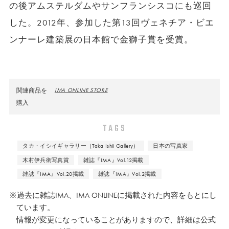
の後アムステルダムやサンフランシスコにも巡回
した。2012年、参加した第13回ヴェネチア・ビエ
ンナーレ建築展の日本館で金獅子賞を受賞。
関連商品を
IMA ONLINE STORE
購入
TAGS
タカ・イシイギャラリー（Taka Ishii Gallery）
日本の写真家
木村伊兵衛写真賞
雑誌『IMA』Vol.12掲載
雑誌『IMA』Vol.20掲載
雑誌『IMA』Vol.2掲載
※過去に雑誌IMA、IMA ONLINEに掲載された内容をもとにし
ています。
情報が変更になっていることがありますので、詳細は公式