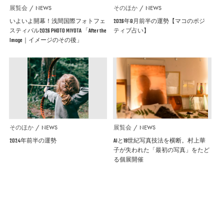
展覧会
NEWS
そのほか
NEWS
いよいよ開幕！浅間国際フォトフェ
2026年8月前半の運勢【マコのポジ
スティバル2026 PHOTO MIYOTA 「After the
ティブ占い】
Image｜イメージのその後」
そのほか
NEWS
展覧会
NEWS
2024年前半の運勢
AIと19世紀写真技法を横断。村上華
子が失われた「最初の写真」をたど
る個展開催