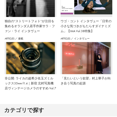
独自の“ストリートフォト”が注目を
ウゴ・コント インタヴュー「日常の
集めるオランダ人若手作家サラ・フ
小さな気づきがもたらすダイナミズ
ァン・ライ インタヴュー
ム」【IMA Vol.38特集】
ARTICLES
／
連載
ARTICLES
／
インタヴュー
非公開: ライカの超希少名玉ズミル
「見たいという欲望」村上華子が向
ックス35mm f1.4｜新宿 北村写真機
き合う写真の起源
店ヴィンテージカメラのすすめ Vol.7
カテゴリで探す