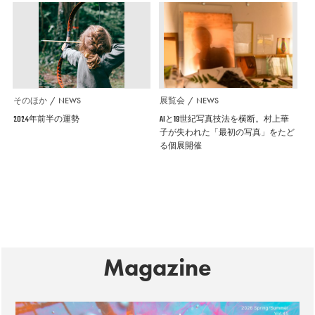
そのほか
NEWS
展覧会
NEWS
2024年前半の運勢
AIと19世紀写真技法を横断。村上華
子が失われた「最初の写真」をたど
る個展開催
Magazine