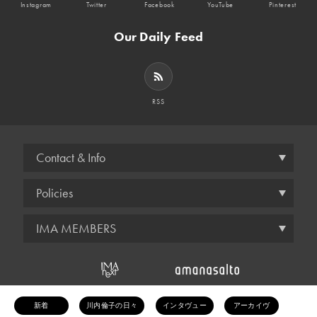
Instagram
Twitter
Facebook
YouTube
Pinterest
Our Daily Feed
RSS
Contact & Info
Policies
IMA MEMBERS
© amana inc.
新着
川内倫子の日々
インタヴュー
アーカイヴ