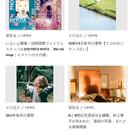
展覧会
NEWS
そのほか
NEWS
いよいよ開幕！浅間国際フォトフェ
2026年8月前半の運勢【マコのポジ
スティバル2026 PHOTO MIYOTA 「After the
ティブ占い】
Image｜イメージのその後」
そのほか
NEWS
展覧会
NEWS
2024年前半の運勢
AIと19世紀写真技法を横断。村上華
子が失われた「最初の写真」をたど
る個展開催