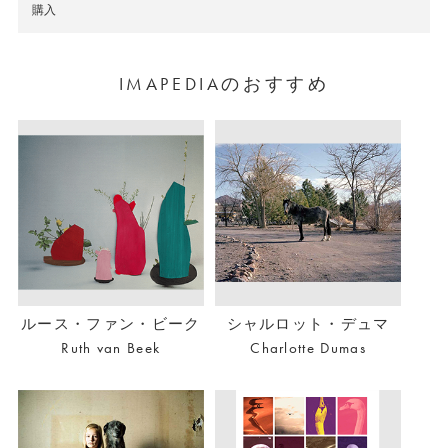
購入
Unpublished Dummy Award（オラン
ダ）グランプリを受賞、デビュー作
IMAPEDIAのおすすめ
「The Country of the Rising Sun」を出
版。2015年からはオランダ人写真家
Johan Nieuwenhuizeとのデュオプロ
ジェクトOtani Nieuwenhuize名義で
も活動を始める。G/P gallery,
Gallery 916、POST（東京）、太宰府
天満宮宝物殿（福岡）、Ibasho（ベ
ルース・ファン・ビーク
シャルロット・デュマ
ルギー）を含む個展、オランダ写真
Ruth van Beek
Charlotte Dumas
美術館、Foamアムステルダム写真美
術館を含む多くのグループ展に参
加。