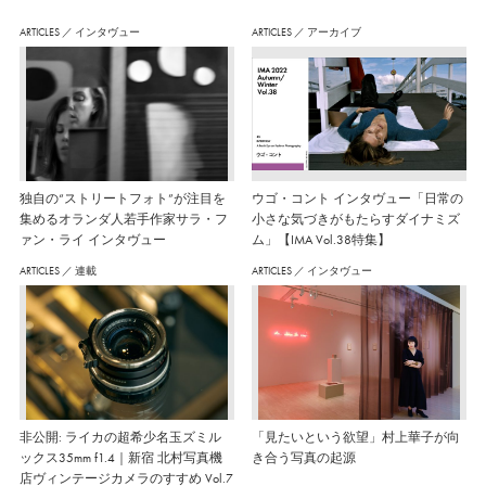
ARTICLES
／
インタヴュー
ARTICLES
／
アーカイブ
独自の“ストリートフォト”が注目を
ウゴ・コント インタヴュー「日常の
集めるオランダ人若手作家サラ・フ
小さな気づきがもたらすダイナミズ
ァン・ライ インタヴュー
ム」【IMA Vol.38特集】
ARTICLES
／
連載
ARTICLES
／
インタヴュー
非公開: ライカの超希少名玉ズミル
「見たいという欲望」村上華子が向
ックス35mm f1.4｜新宿 北村写真機
き合う写真の起源
店ヴィンテージカメラのすすめ Vol.7