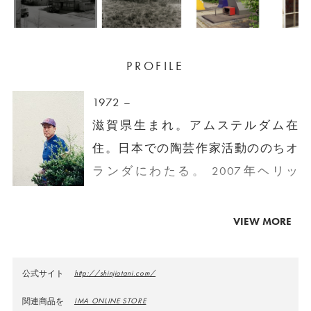
PROFILE
1972 –
滋賀県生まれ。アムステルダム在
住。日本での陶芸作家活動ののちオ
ランダにわたる。 2007年ヘリッ
ト・リートフェルトアカデミー写真
科卒業。Epson Art Photo Award（ド
VIEW MORE
イツ）、Steenbergen Stipendium（オ
ランダ）、Raymond Weil Photo
公式サイト
http://shinjiotani.com/
Award（スイス）などの入賞歴を経
関連商品を
IMA ONLINE STORE
て、2012年 第1回 Unseen