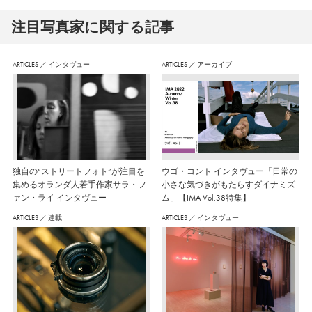
注⽬写真家に関する記事
ARTICLES
／
インタヴュー
ARTICLES
／
アーカイブ
独自の“ストリートフォト”が注目を
ウゴ・コント インタヴュー「日常の
集めるオランダ人若手作家サラ・フ
小さな気づきがもたらすダイナミズ
ァン・ライ インタヴュー
ム」【IMA Vol.38特集】
ARTICLES
／
連載
ARTICLES
／
インタヴュー