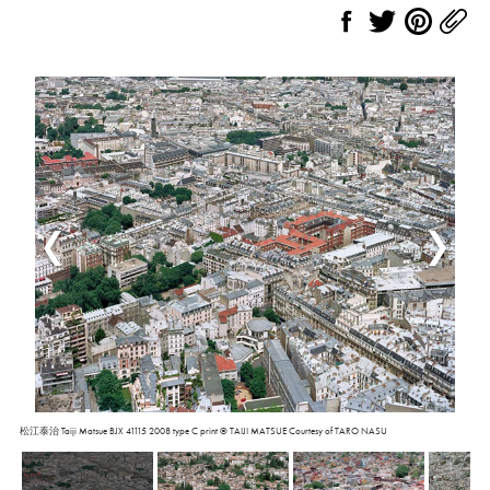
松江泰治 Taiji Matsue BJX 41115 2008 type C print © TAIJI MATSUE Courtesy of TARO NASU