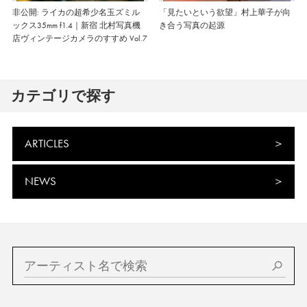
非公開: ライカの超希少名玉ズミル
「見たいという欲望」村上華子が向
ックス35mm f1.4｜新宿 北村写真機
き合う写真の起源
店ヴィンテージカメラのすすめ Vol.7
カテゴリで探す
ARTICLES
NEWS