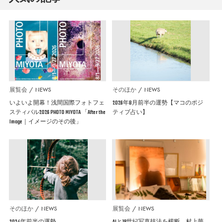
展覧会
NEWS
そのほか
NEWS
いよいよ開幕！浅間国際フォトフェ
2026年8月前半の運勢【マコのポジ
スティバル2026 PHOTO MIYOTA 「After the
ティブ占い】
Image｜イメージのその後」
そのほか
NEWS
展覧会
NEWS
2024年前半の運勢
AIと19世紀写真技法を横断。村上華