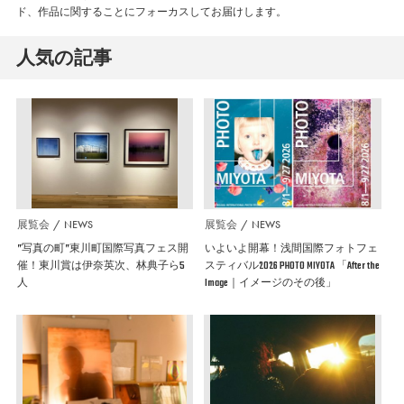
ド、作品に関することにフォーカスしてお届けします。
人気の記事
展覧会
NEWS
展覧会
NEWS
”写真の町”東川町国際写真フェス開
いよいよ開幕！浅間国際フォトフェ
催！東川賞は伊奈英次、林典子ら5
スティバル2026 PHOTO MIYOTA 「After the
人
Image｜イメージのその後」