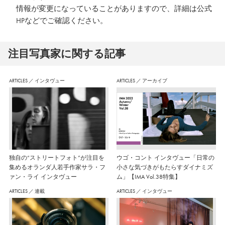
情報が変更になっていることがありますので、詳細は公式
HPなどでご確認ください。
注⽬写真家に関する記事
ARTICLES
／
インタヴュー
ARTICLES
／
アーカイブ
独自の“ストリートフォト”が注目を
ウゴ・コント インタヴュー「日常の
集めるオランダ人若手作家サラ・フ
小さな気づきがもたらすダイナミズ
ァン・ライ インタヴュー
ム」【IMA Vol.38特集】
ARTICLES
／
連載
ARTICLES
／
インタヴュー