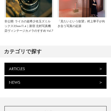
非公開: ライカの超希少名玉ズミル
「見たいという欲望」村上華子が向
ックス35mm f1.4｜新宿 北村写真機
き合う写真の起源
店ヴィンテージカメラのすすめ Vol.7
カテゴリで探す
ARTICLES
NEWS