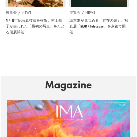
展覧会
NEWS
展覧会
NEWS
AIと19世紀写真技法を横断。村上華
坂本陽が見つめる「存在の光」。写
子が失われた「最初の写真」をたど
真展「BEAM / Telescope」を京都で開
る個展開催
催
Magazine