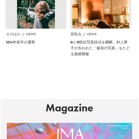
そのほか
NEWS
展覧会
NEWS
2024年前半の運勢
AIと19世紀写真技法を横断。村上華
子が失われた「最初の写真」をたど
る個展開催
Magazine