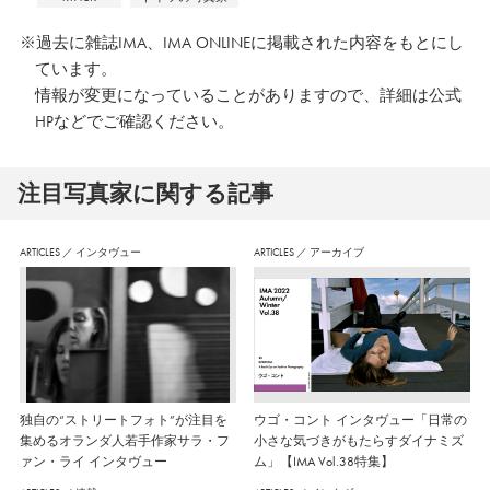
※過去に雑誌IMA、IMA ONLINEに掲載された内容をもとにし
ています。
情報が変更になっていることがありますので、詳細は公式
HPなどでご確認ください。
注⽬写真家に関する記事
ARTICLES
／
インタヴュー
ARTICLES
／
アーカイブ
独自の“ストリートフォト”が注目を
ウゴ・コント インタヴュー「日常の
集めるオランダ人若手作家サラ・フ
小さな気づきがもたらすダイナミズ
ァン・ライ インタヴュー
ム」【IMA Vol.38特集】