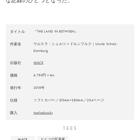
な記録のひとつとなった。
タイトル
『THE LAND IN BETWEEN』
作家名
ウルスラ・シュルツ＝ドルンブルク｜Ursula Schulz-
Dornburg
出版社
MACK
価格
6,750円＋tax
発行年
2018年
仕様
ソフトカバー／210mm×280mm／254ページ
購入
twelvebooks
TAGS
MACK
ドイツの写真家