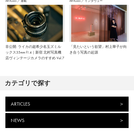
ARTICLES
／
連載
ARTICLES
／
インタヴュー
非公開: ライカの超希少名玉ズミル
「見たいという欲望」村上華子が向
ックス35mm f1.4｜新宿 北村写真機
き合う写真の起源
店ヴィンテージカメラのすすめ Vol.7
カテゴリで探す
ARTICLES
NEWS