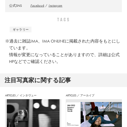
公式SNS
Facebook
/
Instagram
TAGS
ギャラリー
※過去に雑誌IMA、IMA ONLINEに掲載された内容をもとにし
ています。
情報が変更になっていることがありますので、詳細は公式
HPなどでご確認ください。
注⽬写真家に関する記事
ARTICLES
／
インタヴュー
ARTICLES
／
アーカイブ