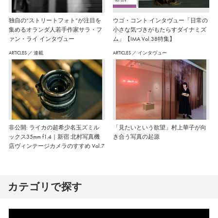
独自の“ストリートフォト”が注目を
ウゴ・コント インタヴュー「日常の
集めるオランダ人若手作家サラ・フ
小さな気づきがもたらすダイナミズ
ァン・ライ インタヴュー
ム」【IMA Vol.38特集】
ARTICLES
／
連載
ARTICLES
／
インタヴュー
非公開: ライカの超希少名玉ズミル
「見たいという欲望」村上華子が向
ックス35mm f1.4｜新宿 北村写真機
き合う写真の起源
店ヴィンテージカメラのすすめ Vol.7
カテゴリで探す