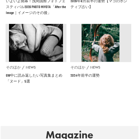
いよいよ開幕！浅間国際フォトフェ
2026年8月前半の運勢【マコのポジ
スティバル2026 PHOTO MIYOTA 「After the
ティブ占い】
Image｜イメージのその後」
そのほか
NEWS
そのほか
NEWS
GW中に読み返したい写真集まとめ
2024年前半の運勢
「ヌード」5選
Magazine