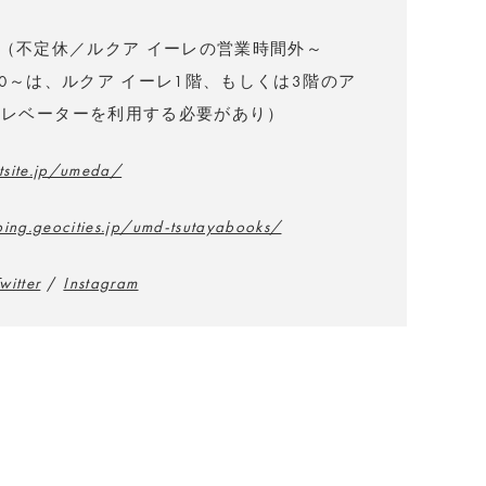
:00（不定休／ルクア イーレの営業時間外～
1:00～は、ルクア イーレ1階、もしくは3階のア
エレベーターを利用する必要があり）
.tsite.jp/umeda/
ping.geocities.jp/umd-tsutayabooks/
witter
/
Instagram