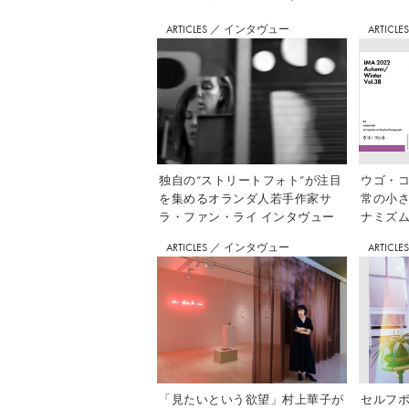
ARTICLES
／
インタヴュー
ARTICLE
独自の“ストリートフォト”が注目
ウゴ・コ
を集めるオランダ人若手作家サ
常の小
ラ・ファン・ライ インタヴュー
ナミズム」
ARTICLES
／
インタヴュー
ARTICLE
「見たいという欲望」村上華子が
セルフ