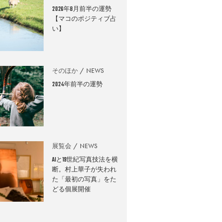
2026年8月前半の運勢
【マコのポジティブ占
い】
そのほか
NEWS
2024年前半の運勢
展覧会
NEWS
AIと19世紀写真技法を横
断。村上華子が失われ
た「最初の写真」をた
どる個展開催