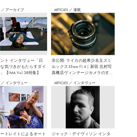
S
／
アーカイブ
ARTICLES
／
連載
ント インタヴュー「日
非公開: ライカの超希少名玉ズミ
さな気づきがもたらすダイ
ルックス35mm f1.4｜新宿 北村写
【IMA Vol.38特集】
真機店ヴィンテージカメラのすす
め Vol.7
S
／
インタヴュー
ARTICLES
／
インタヴュー
ポートレイトによるオート
ジャック・デイヴィソン インタ