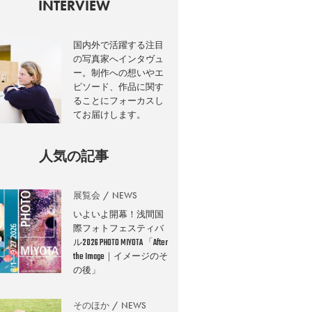
INTERVIEW
国内外で活躍する注目
の写真家へインタヴュ
ー。制作への想いやエ
ピソード、作品に関す
ることにフォーカスし
てお届けします。
人気の記事
展覧会
NEWS
いよいよ開幕！浅間国
際フォトフェスティバ
ル2026 PHOTO MIYOTA 「After
the Image｜イメージのそ
の後」
そのほか
NEWS