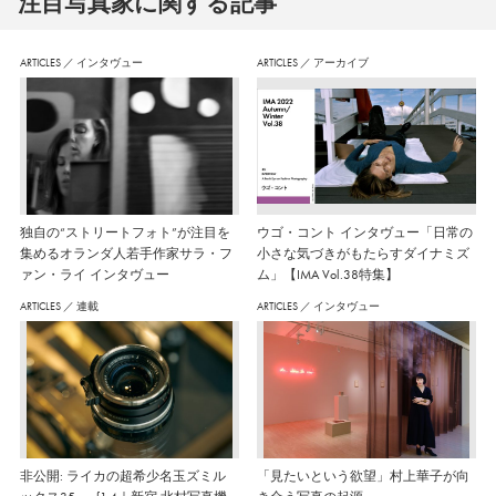
注⽬写真家に関する記事
ARTICLES
／
インタヴュー
ARTICLES
／
アーカイブ
独自の“ストリートフォト”が注目を
ウゴ・コント インタヴュー「日常の
集めるオランダ人若手作家サラ・フ
小さな気づきがもたらすダイナミズ
ァン・ライ インタヴュー
ム」【IMA Vol.38特集】
ARTICLES
／
連載
ARTICLES
／
インタヴュー
非公開: ライカの超希少名玉ズミル
「見たいという欲望」村上華子が向