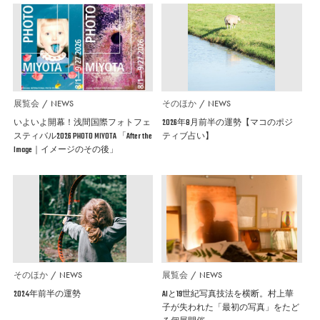
展覧会
NEWS
そのほか
NEWS
いよいよ開幕！浅間国際フォトフェ
2026年8月前半の運勢【マコのポジ
スティバル2026 PHOTO MIYOTA 「After the
ティブ占い】
Image｜イメージのその後」
そのほか
NEWS
展覧会
NEWS
2024年前半の運勢
AIと19世紀写真技法を横断。村上華
子が失われた「最初の写真」をたど