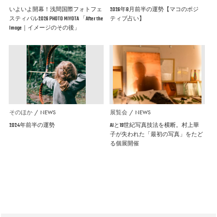
いよいよ開幕！浅間国際フォトフェ
2026年8月前半の運勢【マコのポジ
スティバル2026 PHOTO MIYOTA 「After the
ティブ占い】
Image｜イメージのその後」
そのほか
NEWS
展覧会
NEWS
2024年前半の運勢
AIと19世紀写真技法を横断。村上華
子が失われた「最初の写真」をたど
る個展開催