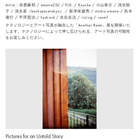
Artist : 赤鹿麻耶 / amanaCGI / FIG. / Kosuke / 小山泰介 / 清水朝
子 / 清水基（backspacetokyo） / 新津保建秀 / studio amana / 高木
康行 / 平澤賢治 / hydroid / 水谷吉法 / rizing / roomf
テクノロジーとアート写真が融合した「Another Room」展を開催いた
します。テクノロジーによって押し広げられる、アート写真の可能性
をお楽しみください。
Pictures for an Untold Story