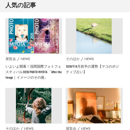
人気の記事
展覧会
NEWS
そのほか
NEWS
いよいよ開幕！浅間国際フォトフェ
2026年8月前半の運勢【マコのポジ
スティバル2026 PHOTO MIYOTA 「After the
ティブ占い】
Image｜イメージのその後」
そのほか
NEWS
展覧会
NEWS